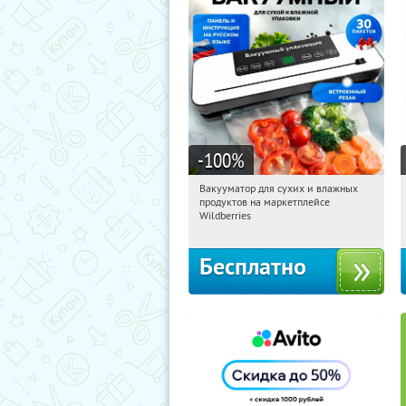
-100
%
Вакууматор для сухих и влажных
00:31:24
Получили:
174
продуктов на маркетплейсе
Россия
Wildberries
Бесплатно