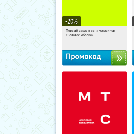
-20
%
Первый заказ в сети магазинов
00:31:24
Получи первым!
«Золотое Яблоко»
Россия
Промокод