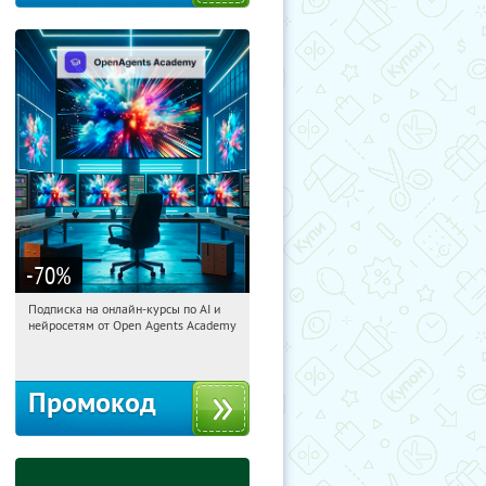
-70
%
Подписка на онлайн-курсы по AI и
00:31:24
Получили:
18
нейросетям от Open Agents Academy
Россия
Промокод