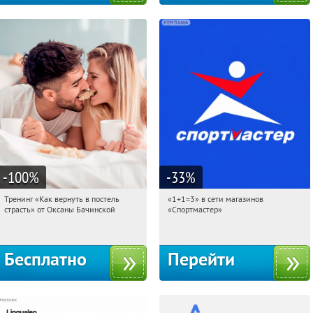
-100
%
-33
%
Тренинг «Как вернуть в постель
«1+1=3» в сети магазинов
00:31:24
Получили:
13
00:31:24
Получили:
8
страсть» от Оксаны Бачинской
«Спортмастер»
Россия
Россия
Бесплатно
Перейти