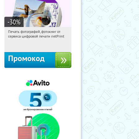
-30
%
Печать фотографий, фотокниг от
00:31:24
Получили:
4
сервиса цифровой печати netPrint
Россия
Промокод