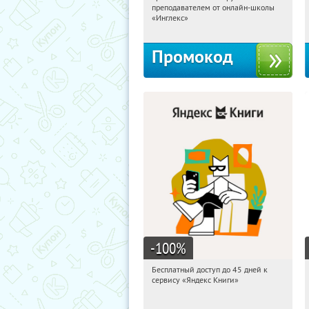
преподавателем от онлайн-школы
Россия
«Инглекс»
Промокод
-100
%
Бесплатный доступ до 45 дней к
00:31:24
Получи первым!
сервису «Яндекс Книги»
Россия