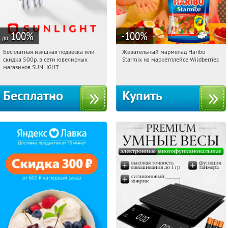
100
%
-100
%
до
Бесплатная изящная подвеска или
Жевательный мармелад Haribo
00:31:24
Получили:
73
00:31:24
Получили:
611
скидка 500р. в сети ювелирных
Starmix на маркетплейсе Wildberries
Россия
Россия
магазинов SUNLIGHT
Бесплатно
Купить