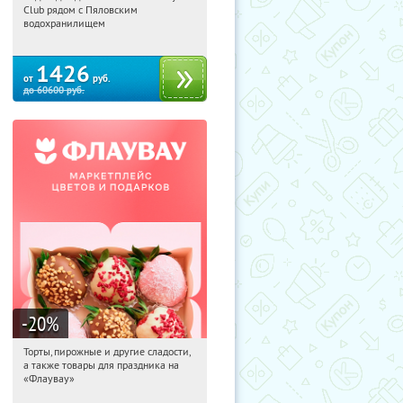
Club рядом с Пяловским
Московская обл., Мытищинский р-н,
водохранилищем
д. Степаньково, ул. Рождественская, д.
25
1426
от
руб.
до
60600
руб.
-20
%
Торты, пирожные и другие сладости,
00:31:24
Получили:
6
а также товары для праздника на
Россия
«Флаувау»