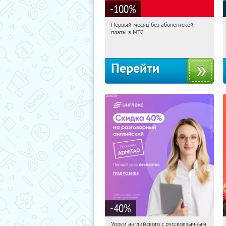
-100
%
Первый месяц без абонентской
00:31:24
Получи первым!
платы в МТС
Россия
Перейти
-40
%
Уроки английского с русскоязычным
00:31:24
Получи первым!