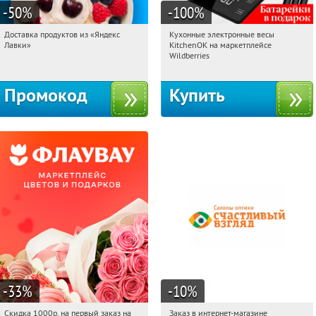
-50
%
-100
%
Доставка продуктов из «Яндекс
Кухонные электронные весы
00:31:24
Получили:
5
00:31:24
Получили:
432
Лавки»
KitchenOK на маркетплейсе
Россия
Россия
Wildberries
Промокод
Купить
-33
%
-10
%
Скидка 1000р. на первый заказ на
Заказ в интернет-магазине
00:31:24
Получили:
18
00:31:24
Получи первым!