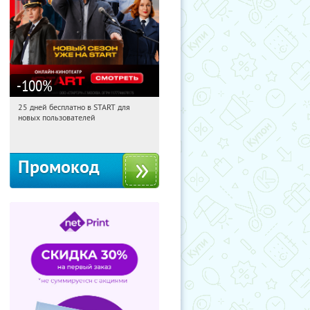
-100
%
25 дней бесплатно в START для
00:31:24
Получи первым!
новых пользователей
Россия
Промокод