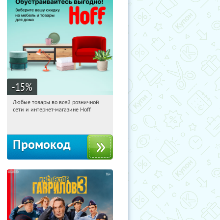
-15
%
Любые товары во всей розничной
00:31:24
Получили:
83
сети и интернет-магазине Hoff
Москва, 1-й Волоколамский проезд,
10с1
Промокод