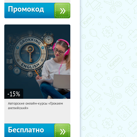
Промокод
-15
%
Авторские онлайн-курсы «Грокаем
00:31:24
Получили:
4
английский»
Россия
Бесплатно