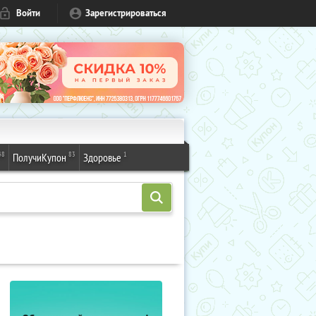
Войти
Зарегистрироваться
48
83
1
ПолучиКупон
Здоровье