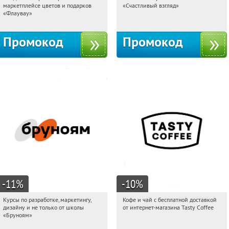
маркетплейсе цветов и подарков
«Счастливый взгляд»
Россия
Россия
«Флаувау»
Промокод
Промокод
-11
%
-10
%
Курсы по разработке, маркетингу,
Кофе и чай с бесплатной доставкой
00:31:24
Получи первым!
00:31:24
Получи первым!
дизайну и не только от школы
от интернет-магазина Tasty Coffee
Россия
Россия
«Бруноям»