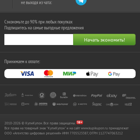
не выходя из чата:
Сэкономьте до 90% при любых покупках
Подпишитесь на самые выгодные предложения
Принимаем к оплате:
2010-2026 © КупиКупон. Все права защищены.
Все права на товарный знак "КупиКупон" и на сайт www.kupikupon.ru принадлежат
OOO «Агентство цифровых решений» ИНН 7705523387, ОГРН 1127747063212