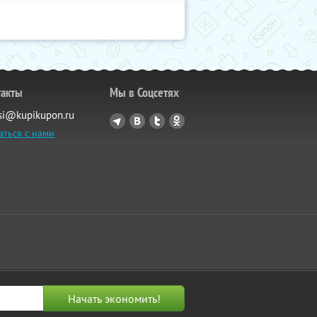
такты
Мы в Соцсетях
si@kupikupon.ru
аться с нами