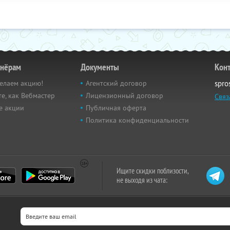
тнёрам
Документы
Кон
елаем акцию!
Агентский договор
spro
е, как Вебмастер
Лицензионный договор
Связ
е акции
Публичная оферта
Политика конфиденциальности
Ищите скидки поблизости,
не выходя из чата: