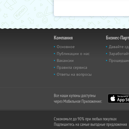
Компания
Бизнес-Пар
Основное
Давайте сд
Публикации о нас
Заработайт
Вакансии
Прошедши
Правила сервиса
Ответы на вопросы
Все наши купоны доступны
через Мобильное Приложение:
Сэкономьте до 90% при любых покупках
Подпишитесь на самые выгодные предложения