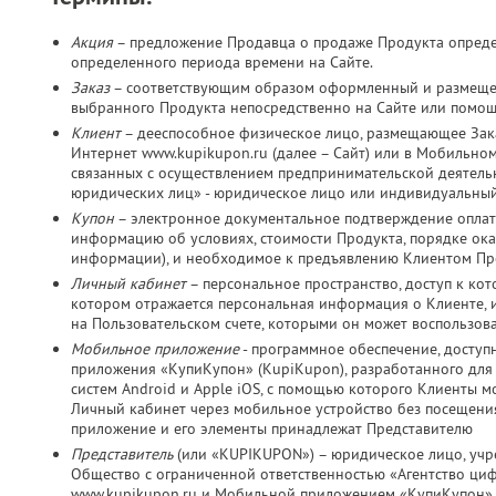
Акция
– предложение Продавца о продаже Продукта определ
определенного периода времени на Сайте.
Заказ
– соответствующим образом оформленный и размещен
выбранного Продукта непосредственно на Сайте или помо
Клиент
– дееспособное физическое лицо, размещающее Зака
Интернет www.kupikupon.ru (далее – Сайт) или в Мобильно
связанных с осуществлением предпринимательской деятельно
юридических лиц» - юридическое лицо или индивидуальный
Купон
– электронное документальное подтверждение оплат
информацию об условиях, стоимости Продукта, порядке оказ
информации), и необходимое к предъявлению Клиентом Пр
Личный кабинет
– персональное пространство, доступ к ко
котором отражается персональная информация о Клиенте, и
на Пользовательском счете, которыми он может воспользов
Мобильное приложение
- программное обеспечение, досту
приложения «КупиКупон» (KupiKupon), разработанного дл
систем Android и Apple iOS, с помощью которого Клиенты м
Личный кабинет через мобильное устройство без посещения
приложение и его элементы принадлежат Представителю
Представитель
(или «KUPIKUPON») – юридическое лицо, учр
Общество с ограниченной ответственностью «Агентство ц
www.kupikupon.ru и Мобильной приложением «КупиКупон»