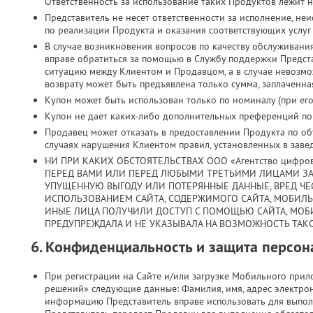
Ответственность за использование таких Продуктов лежит н
Представитель не несет ответственности за исполнение, н
по реализации Продукта и оказания соответствующих услуг
В случае возникновения вопросов по качеству обслуживани
вправе обратиться за помощью в Службу поддержки Предст
ситуацию между Клиентом и Продавцом, а в случае невозмо
возврату может быть предъявлена только сумма, заплаченная
Купон может быть использован только по номиналу (при его 
Купон не дает каких-либо дополнительных преференций по з
Продавец может отказать в предоставлении Продукта по объ
случаях нарушения Клиентом правил, установленных в заве
НИ ПРИ КАКИХ ОБСТОЯТЕЛЬСТВАХ ООО «Агентство цифро
ПЕРЕД ВАМИ ИЛИ ПЕРЕД ЛЮБЫМИ ТРЕТЬИМИ ЛИЦАМИ ЗА
УПУЩЕННУЮ ВЫГОДУ ИЛИ ПОТЕРЯННЫЕ ДАННЫЕ, ВРЕД ЧЕС
ИСПОЛЬЗОВАНИЕМ САЙТА, СОДЕРЖИМОГО САЙТА, МОБИЛ
ИНЫЕ ЛИЦА ПОЛУЧИЛИ ДОСТУП С ПОМОЩЬЮ САЙТА, МОБ
ПРЕДУПРЕЖДАЛА И НЕ УКАЗЫВАЛА НА ВОЗМОЖНОСТЬ ТАКО
6. Конфиденциальность и защита персо
При регистрации на Сайте и/или загрузке Мобильного при
решений» следующие данные: Фамилия, имя, адрес электрон
информацию Представитель вправе использовать для выпол