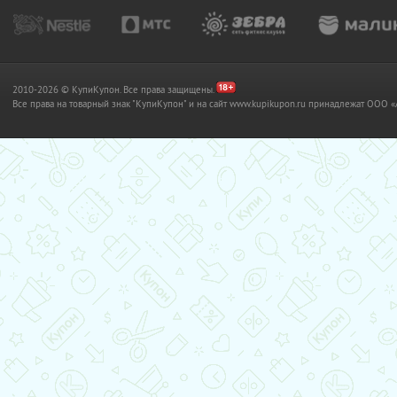
2010-2026 © КупиКупон. Все права защищены.
Все права на товарный знак "КупиКупон" и на сайт www.kupikupon.ru принадлежат OO