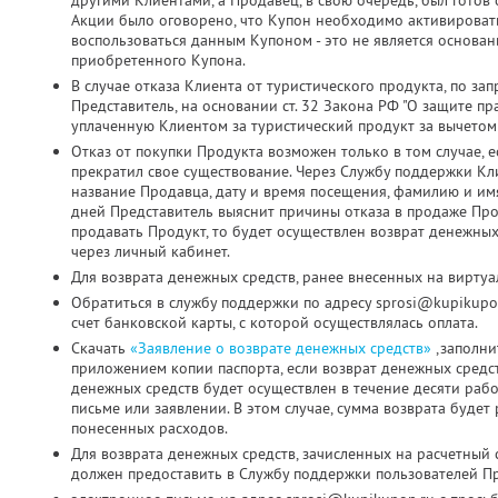
другими Клиентами, а Продавец, в свою очередь, был готов о
Акции было оговорено, что Купон необходимо активировать д
воспользоваться данным Купоном - это не является основа
приобретенного Купона.
В случае отказа Клиента от туристического продукта, по з
Представитель, на основании ст. 32 Закона РФ "О защите пр
уплаченную Клиентом за туристический продукт за вычетом
Отказ от покупки Продукта возможен только в том случае, 
прекратил свое существование. Через Службу поддержки Кл
название Продавца, дату и время посещения, фамилию и имя
дней Представитель выяснит причины отказа в продаже Про
продавать Продукт, то будет осуществлен возврат денежных
через личный кабинет.
Для возврата денежных средств, ранее внесенных на виртуа
Обратиться в службу поддержки по адресу sprosi@kupikupo
счет банковской карты, с которой осуществлялась оплата.
Скачать
«Заявление о возврате денежных средств»
,заполни
приложением копии паспорта, если возврат денежных средс
денежных средств будет осуществлен в течение десяти раб
письме или заявлении. В этом случае, сумма возврата будет
понесенных расходов.
Для возврата денежных средств, зачисленных на расчетный 
должен предоставить в Службу поддержки пользователей Пр