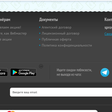
тнёрам
Документы
Кон
елаем акцию!
Агентский договор
spro
е, как Вебмастер
Лицензионный договор
Связ
е акции
Публичная оферта
Политика конфиденциальности
Ищите скидки поблизости,
не выходя из чата: