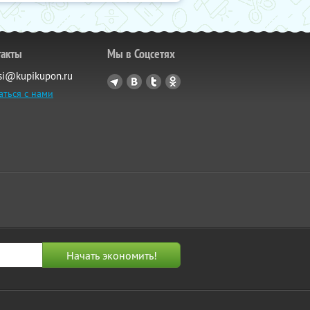
такты
Мы в Соцсетях
si@kupikupon.ru
аться с нами