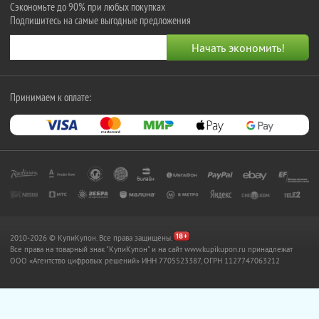
Сэкономьте до 90% при любых покупках
Подпишитесь на самые выгодные предложения
Принимаем к оплате:
2010-2026 © КупиКупон. Все права защищены.
Все права на товарный знак "КупиКупон" и на сайт www.kupikupon.ru принадлежат
OOO «Агентство цифровых решений» ИНН 7705523387, ОГРН 1127747063212