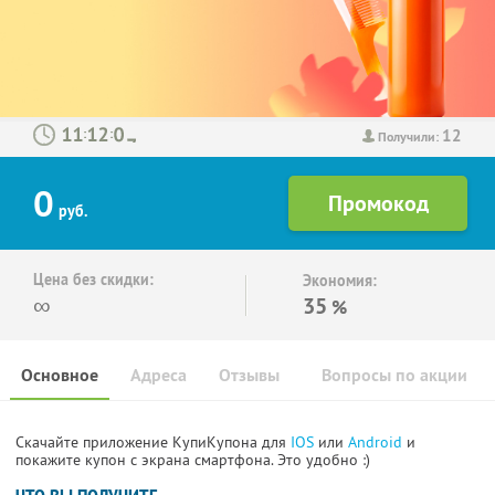
12
:
:
Получили:
0
руб.
Цена без скидки:
Экономия:
∞
35
%
Основное
Адреса
Отзывы
Вопросы по акции
Скачайте приложение КупиКупона для
IOS
или
Android
и
покажите купон с экрана смартфона. Это удобно :)