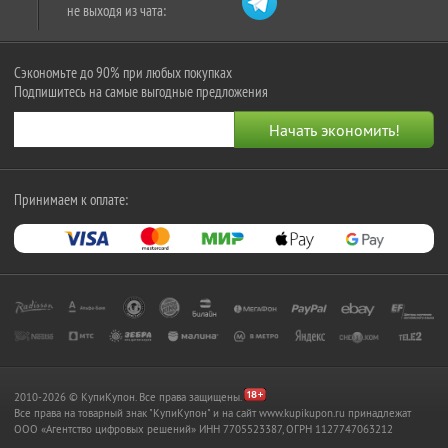
не выходя из чата:
Сэкономьте до 90% при любых покупках
Подпишитесь на самые выгодные предложения
Принимаем к оплате:
2010-2026 © КупиКупон. Все права защищены.
Все права на товарный знак "КупиКупон" и на сайт www.kupikupon.ru принадлежат
OOO «Агентство цифровых решений» ИНН 7705523387, ОГРН 1127747063212