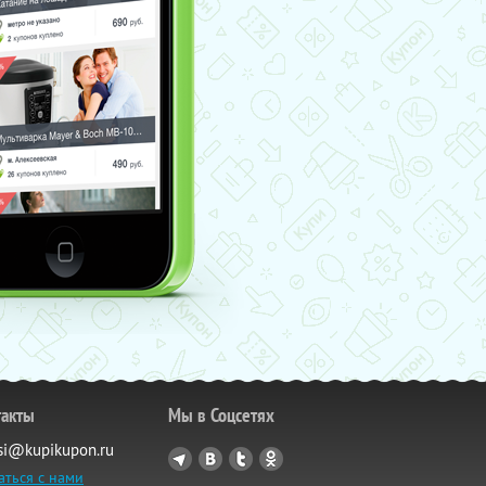
такты
Мы в Соцсетях
si@kupikupon.ru
аться с нами