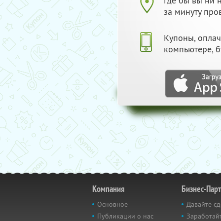
Где бы вы ни
за минуту про
Купоны, опла
компьютере, б
Компания
Бизнес-Пар
Основное
Давайте сд
Публикации о нас
Заработайт