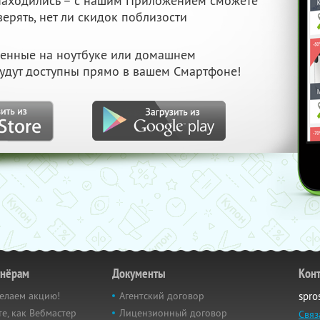
 находились – с нашим Приложением сможете
верять, нет ли скидок поблизости
ченные на ноутбуке или домашнем
удут доступны прямо в вашем Смартфоне!
тнёрам
Документы
Кон
елаем акцию!
Агентский договор
spro
е, как Вебмастер
Лицензионный договор
Связ