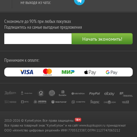
не выходя из чата:
Сэкономьте до 90% при любых покупках
Подпишитесь на самые выгодные предложения
Принимаем к оплате:
2010-2026 © КупиКупон. Все права защищены.
Все права на товарный знак "КупиКупон" и на сайт www.kupikupon.ru принадлежат
OOO «Агентство цифровых решений» ИНН 7705523387, ОГРН 1127747063212