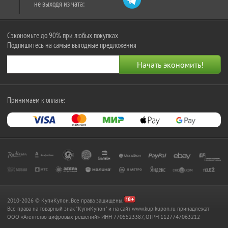
не выходя из чата:
Сэкономьте до 90% при любых покупках
Подпишитесь на самые выгодные предложения
Принимаем к оплате:
2010-2026 © КупиКупон. Все права защищены.
Все права на товарный знак "КупиКупон" и на сайт www.kupikupon.ru принадлежат
OOO «Агентство цифровых решений» ИНН 7705523387, ОГРН 1127747063212