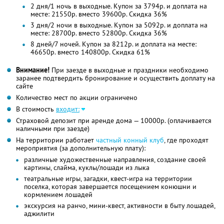
2 дня/1 ночь в выходные. Купон за 3794р. и доплата на
месте: 21550р. вместо 39600р. Скидка 36%
3 дня/2 ночи в выходные. Купон за 5092р. и доплата на
месте: 28700р. вместо 52800р. Скидка 36%
8 дней/7 ночей. Купон за 8212р. и доплата на месте:
46650р. вместо 140800р. Скидка 61%
Внимание!
При заезде в выходные и праздники необходимо
заранее подтвердить бронирование и осуществить доплату на
сайте
Количество мест по акции ограничено
В стоимость
входит:
Страховой депозит при аренде дома — 10000р. (оплачивается
наличными при заезде)
На территории работает
частный конный клуб
, где проходят
мероприятия (за дополнительную плату):
различные художественные направления, создание своей
картины, слайма, куклы/лошади из лыка
театральные игры, загадки, квест-игра на территории
поселка, которая завершается посещением конюшни и
кормлением лошадей
экскурсия на ранчо, мини-квест, активности в быту лошадей,
аджилити