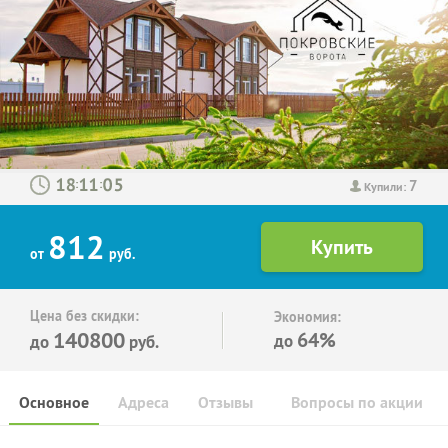
7
:
:
Купили:
812
от
руб.
Цена без скидки:
Экономия:
140800
64%
до
до
руб.
Основное
Адреса
Отзывы
Вопросы по акции