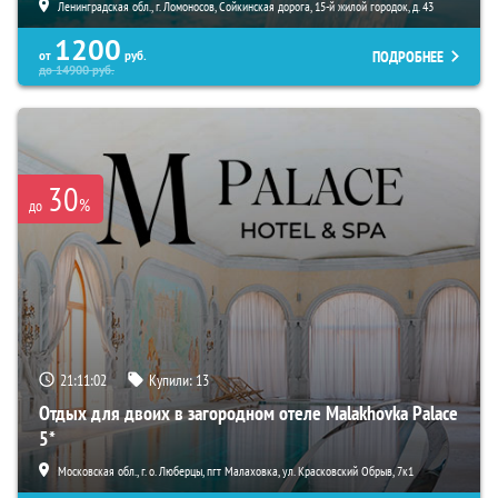
Ленинградская обл., г. Ломоносов, Сойкинская дорога, 15-й жилой городок, д. 43
1200
ПОДРОБНЕЕ
от
руб.
до
14900
руб.
30
%
до
21:11:01
Купили:
13
Отдых для двоих в загородном отеле Malakhovka Palace
5*
Московская обл., г. о. Люберцы, пгт Малаховка, ул. Красковский Обрыв, 7к1