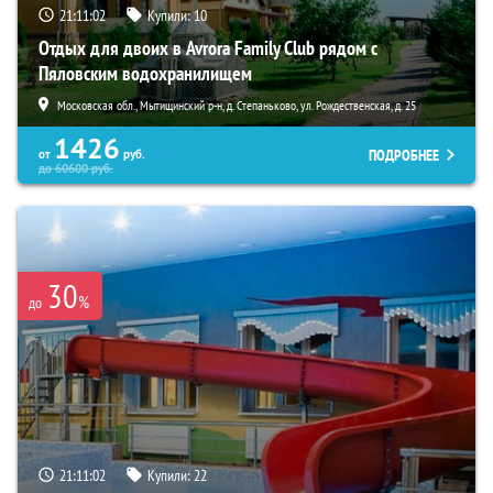
21:11:01
Купили:
10
Отдых для двоих в Avrora Family Club рядом с
Пяловским водохранилищем
Московская обл., Мытищинский р-н, д. Степаньково, ул. Рождественская, д. 25
1426
ПОДРОБНЕЕ
от
руб.
до
60600
руб.
30
%
до
21:11:01
Купили:
22