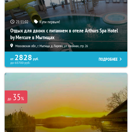
21:11:01
Купи первым!
Отдых для двоих с питанием в отеле Arthurs Spa Hotel
by Mercure в Мытищах
Московская обл., г. Мытищи, д. Ларево, ул. Хвойная, стр. 26
2828
ПОДРОБНЕЕ
от
руб.
до
65700
руб.
35
%
до