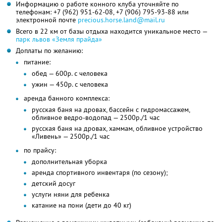
Информацию о работе конного клуба уточняйте по
телефонам:
+7 (962) 951-62-08,
+7 (906) 795-93-88
или
электронной почте
precious.horse.land@mail.ru
Всего в 22 км от базы отдыха находится уникальное место —
парк львов «Земля прайда»
Доплаты по желанию:
питание:
обед — 600р. с человека
ужин — 450р. с человека
аренда банного комплекса:
русская баня на дровах, бассейн с гидромассажем,
обливное ведро-водопад — 2500р./1 час
русская баня на дровах, хаммам, обливное устройство
«Ливень» — 2500р./1 час
по прайсу:
дополнительная уборка
аренда спортивного инвентаря (по сезону);
детский досуг
услуги няни для ребенка
катание на пони (дети до 40 кг)