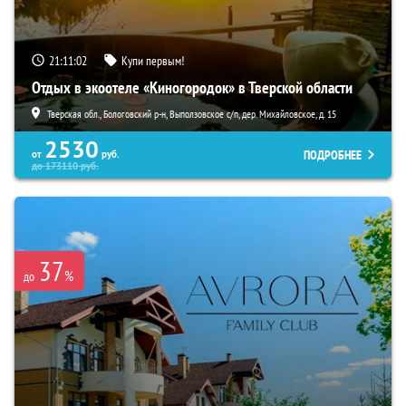
21:11:01
Купи первым!
Отдых в экоотеле «Киногородок» в Тверской области
Тверская обл., Бологовский р-н, Выползовское с/п, дер. Михайловское, д. 15
2530
ПОДРОБНЕЕ
от
руб.
до
173110
руб.
37
%
до