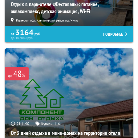
Отдых в парк-отеле «Фестиваль»: питание,
аквакомплекс, детская анимация, Wi-Fi
Рязанская обл., Клепиковский район, пос. Чулис
3164
ПОДРОБНЕЕ
от
руб.
до
107880
руб.
48
%
до
21:11:01
Купили:
116
От 3 дней отдыха в мини-домах на территории отеля