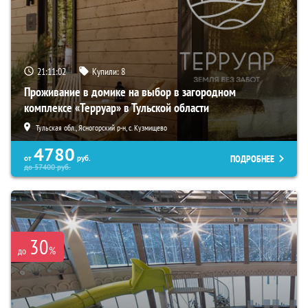
21:11:01
Купили:
8
Проживание в домике на выбор в загородном
комплексе «Терруар» в Тульской области
Тульская обл., Ясногорский р-н, с. Кузмищево
4780
ПОДРОБНЕЕ
от
руб.
до
57400
руб.
30
%
до