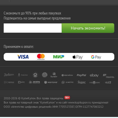
Сэкономьте до 90% при любых покупках
Подпишитесь на самые выгодные предложения
Принимаем к оплате:
2010-2026 © КупиКупон. Все права защищены.
Все права на товарный знак "КупиКупон" и на сайт www.kupikupon.ru принадлежат
OOO «Агентство цифровых решений» ИНН 7705523387, ОГРН 1127747063212