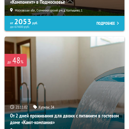
«Компонент» в Подмосковье
Московская обл., Солнечногорский р-н, д. Колтышево, 1
2053
ПОДРОБНЕЕ
от
руб.
до
67400
руб.
48
%
до
21:11:01
Купили:
34
От 2 дней проживания для двоих с питанием в гостевом
доме «Кают-компания»