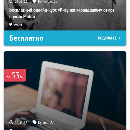
14:35:29
Получили:
35
Бесплатный онлайн-курс «Рисунки карандашом» от арт-
студии Matita
Россия
Бесплатно
ПОДРОБНЕЕ
53
%
до
14:35:29
Купили:
22