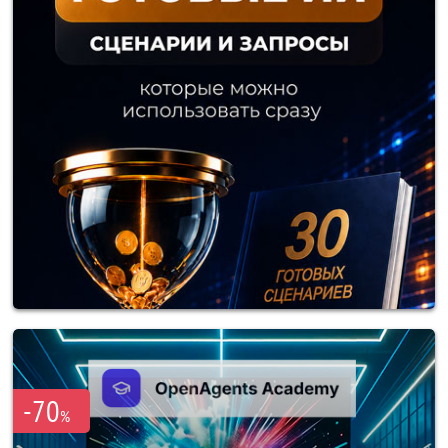
-70
%