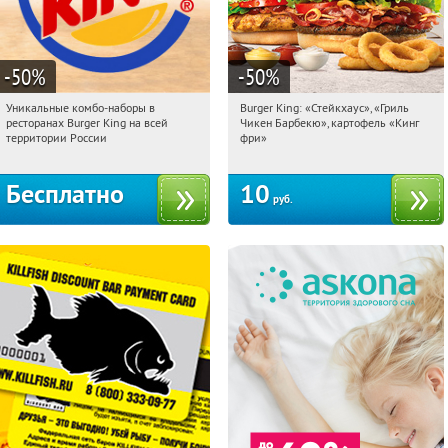
-50
%
-50
%
Уникальные комбо-наборы в
Burger King: «Стейкхаус», «Гриль
04:45:23
Получили:
25660
04:45:23
Купили:
18007
ресторанах Burger King на всей
Чикен Барбекю», картофель «Кинг
Россия
Екатеринбург
территории России
фри»
Бесплатно
10
руб.