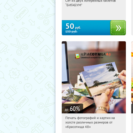
Сет из двух лотерейных билетов
04:45:23
Купили:
10116
“БИГАБУМ”
50
руб.
150
руб.
60
%
до
Печать фотографий и картин на
04:45:23
Купили:
369
холсте различных размеров от
Россия
«Красотища 48»