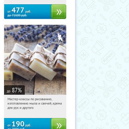
477
от
руб.
до
72600
руб.
87
%
до
Мастер-классы по рисованию,
04:45:23
Купили:
90
изготовлению мыла и свечей, крема
Новослободская
для рук и другого
190
от
руб.