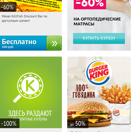
-60
%
Меню KillFish Discount Bar по
04:45:23
Получили:
12494
доступным ценам!
Бесплатно
100
руб.
-100
%
50
%
до