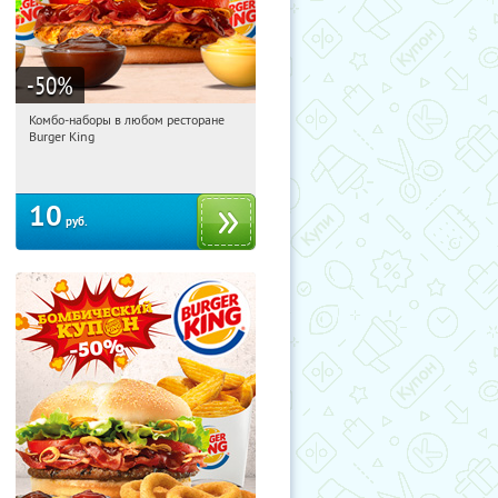
-50
%
Комбо-наборы в любом ресторане
04:45:23
Купили:
12911
Burger King
10
руб.