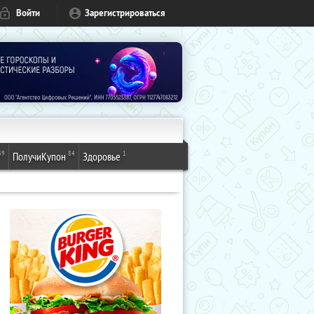
Войти
Зарегистрироваться
49
84
1
ПолучиКупон
Здоровье