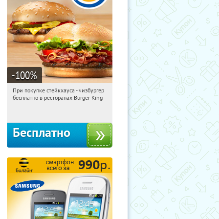
-100
%
При покупке стейкхауса - чизбургер
04:45:23
Получили:
4041
бесплатно в ресторанах Burger King
Екатеринбург
Бесплатно