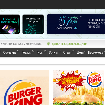
КУПИЛИ:
141 648 270
КУПОНОВ
ДАВАЙТЕ СДЕЛАЕМ АКЦИЮ!
1
31
26
13
12
17
6
Обучение
Товары
Туры
Услуги
Отели
Дети
Промокоды