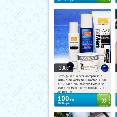
до
13990
руб.
-100
%
Сертификат на весь ассортимент
04:45:23
Купили:
5010
китайской косметики Doctor Li 500
р. = 2000 р. при покупке купона за
100 р. Не маскируйте проблемы, а
лечите их!
100
руб.
2000
руб.