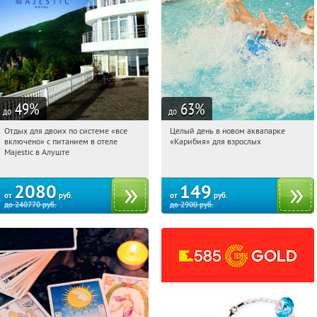
49
%
63
%
до
до
Отдых для двоих по системе «все
Целый день в новом аквапарке
04:45:23
Купили:
3
04:45:23
Купили:
4177
включено» с питанием в отеле
«Карибия» для взрослых
Перово
Крым, г. Алушта, пгт. Партенит, ул.
Majestic в Алуште
Партенитская, д. 14А
2080
149
от
руб.
от
руб.
до
240770
руб.
до
2900
руб.