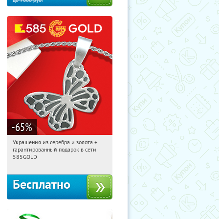
до
7000
руб.
-65
%
Украшения из серебра и золота +
04:45:23
Получили:
4842
гарантированный подарок в сети
Москва, Россия
585GOLD
Бесплатно