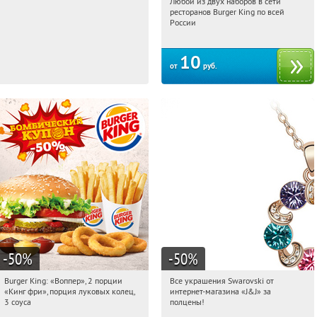
Любой из двух наборов в сети
04:45:23
04:45:23
Купили:
8722
ресторанов Burger King по всей
России
10
от
руб.
-50
%
-50
%
Burger King: «Воппер», 2 порции
Все украшения Swarovski от
04:45:23
Купили:
7553
04:45:23
Купили:
7089
«Кинг фри», порция луковых колец,
интернет-магазина «J&J» за
Екатеринбург
3 соуса
полцены!