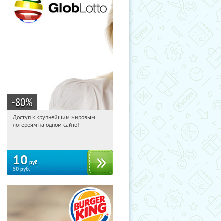
-80
%
Доступ к крупнейшим мировым
04:45:23
Купили:
4234
лотереям на одном сайте!
10
руб.
50
руб.