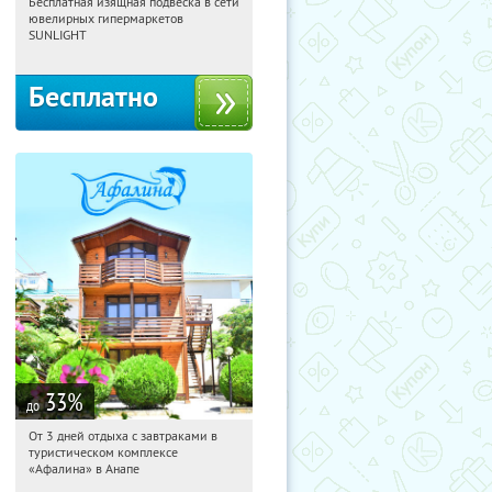
Бесплатная изящная подвеска в сети
04:45:23
Получили:
7877
ювелирных гипермаркетов
Москва, Россия
SUNLIGHT
Бесплатно
33
%
до
От 3 дней отдыха с завтраками в
04:45:23
Купили:
11
туристическом комплексе
Краснодарский край, г. Анапа,
«Афалина» в Анапе
Пионерский пр-т, д. 116