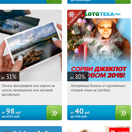
до
33600
руб.
31
%
80
%
до
до
Печать фотографий или картин на
Лотерейные билеты от крупнейших
04:45:23
Купили:
60
04:45:23
Купили:
4880
холсте, пенокартоне или матовой
лотерей мира на LotoTeka
Электрозаводская
фотобумаге
98
40
от
руб.
от
руб.
до
8352
руб.
до
945
руб.