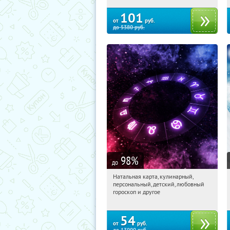
101
от
руб.
до
5380
руб.
98
%
до
Натальная карта, кулинарный,
04:45:23
Купили:
424
персональный, детский, любовный
Россия
гороскоп и другое
54
от
руб.