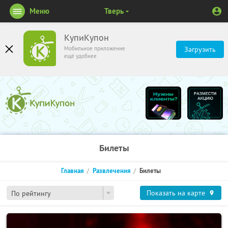
Меню
Тверь
КупиКупон
Мобильное приложение
Загрузить
ещё удобнее
Билеты
Главная
Развлечения
Билеты
Показать на карте
По рейтингу