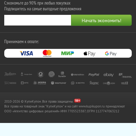
Сэкономьте до 90% при любых покупках
Подпишитесь на самые выгодные предложения
Принимаем к оплате:
2010-2026 © КупиКупон. Все права защищены.
Все права на товарный знак "КупиКупон" и на сайт www.kupikupon.ru принадлежат
OOO «Агентство цифровых решений» ИНН 7705523387, ОГРН 1127747063212