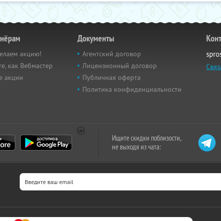
тнёрам
Документы
Кон
елаем акцию!
Агентский договор
spro
е, как Вебмастер
Лицензионный договор
Связ
е акции
Публичная оферта
Политика конфиденциальности
Ищите скидки поблизости,
не выходя из чата: