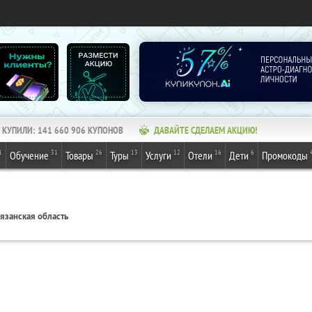
КУПИЛИ:
141 660 906
КУПОНОВ
ДАВАЙТЕ СДЕЛАЕМ АКЦИЮ!
1
31
26
13
12
16
6
Обучение
Товары
Туры
Услуги
Отели
Дети
Промокоды
язанская область