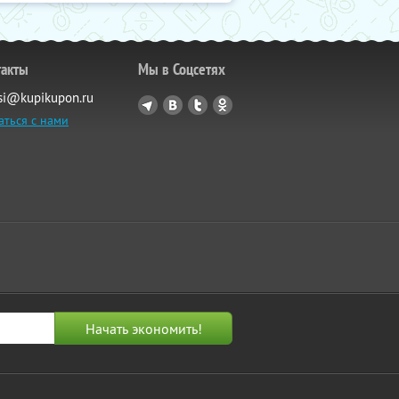
такты
Мы в Соцсетях
si@kupikupon.ru
аться с нами