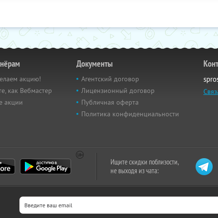
тнёрам
Документы
Кон
елаем акцию!
Агентский договор
spro
е, как Вебмастер
Лицензионный договор
Связ
е акции
Публичная оферта
Политика конфиденциальности
Ищите скидки поблизости,
не выходя из чата: