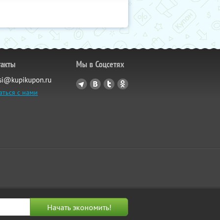
такты
Мы в Соцсетях
si@kupikupon.ru
аться с нами