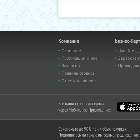
Компания
Бизнес-Пар
Основное
Давайте сд
Публикации о нас
Заработайт
Вакансии
Прошедши
Правила сервиса
Ответы на вопросы
Все наши купоны доступны
через Мобильное Приложение:
Сэкономьте до 90% при любых покупках
Подпишитесь на самые выгодные предложения