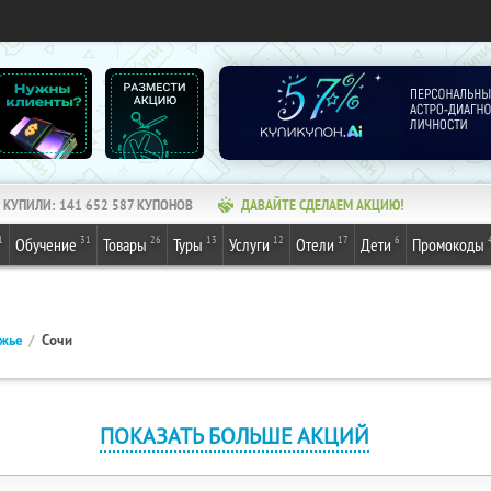
КУПИЛИ:
141 652 587
КУПОНОВ
ДАВАЙТЕ СДЕЛАЕМ АКЦИЮ!
1
31
26
13
12
17
6
Обучение
Товары
Туры
Услуги
Отели
Дети
Промокоды
ежье
Сочи
ПОКАЗАТЬ БОЛЬШЕ АКЦИЙ