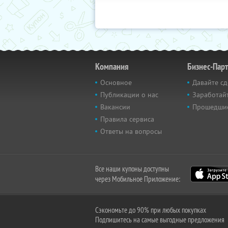
Компания
Бизнес-Пар
Основное
Давайте сд
Публикации о нас
Заработайт
Вакансии
Прошедши
Правила сервиса
Ответы на вопросы
Все наши купоны доступны
через Мобильное Приложение:
Сэкономьте до 90% при любых покупках
Подпишитесь на самые выгодные предложения