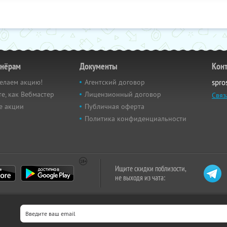
тнёрам
Документы
Кон
елаем акцию!
Агентский договор
spro
е, как Вебмастер
Лицензионный договор
Связ
е акции
Публичная оферта
Политика конфиденциальности
Ищите скидки поблизости,
не выходя из чата: