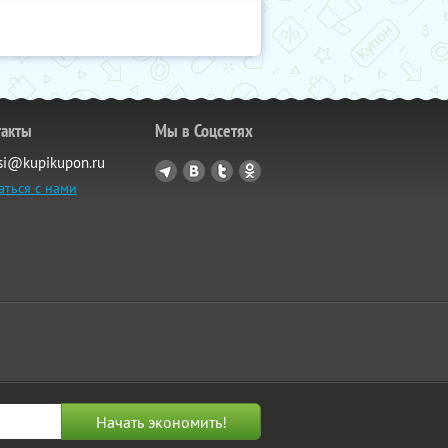
такты
Мы в Соцсетях
si@kupikupon.ru
аться с нами