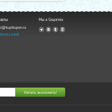
такты
Мы в Соцсетях
si@kupikupon.ru
аться с нами