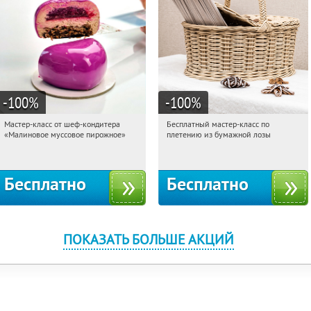
-100
%
-100
%
Мастер-класс от шеф-кондитера
Бесплатный мастер-класс по
07:37:49
Получили:
57
07:37:49
Получили:
33
«Малиновое муссовое пирожное»
плетению из бумажной лозы
Россия
Москва, Россия
Бесплатно
Бесплатно
ПОКАЗАТЬ БОЛЬШЕ АКЦИЙ