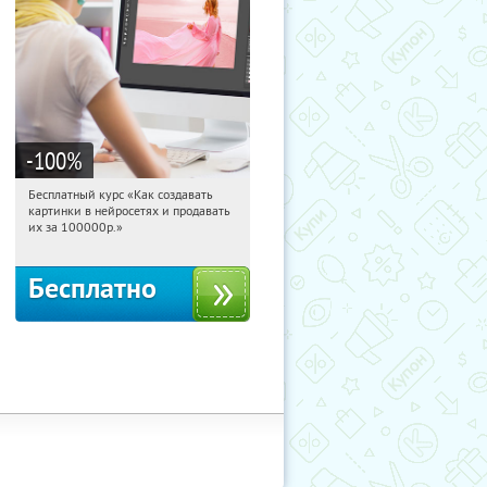
-100
%
Бесплатный курс «Как создавать
07:37:49
Получили:
524
картинки в нейросетях и продавать
Россия
их за 100000р.»
Бесплатно