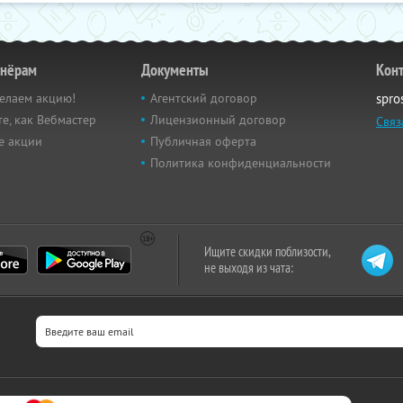
тнёрам
Документы
Кон
елаем акцию!
Агентский договор
spro
е, как Вебмастер
Лицензионный договор
Связ
е акции
Публичная оферта
Политика конфиденциальности
Ищите скидки поблизости,
не выходя из чата: