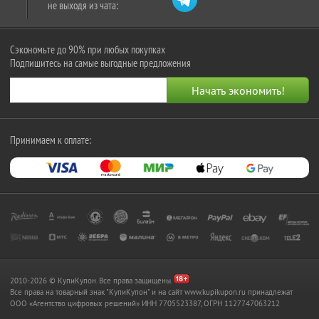
не выходя из чата:
Сэкономьте до 90% при любых покупках
Подпишитесь на самые выгодные предложения
Принимаем к оплате:
2010-2026 © КупиКупон. Все права защищены.
Все права на товарный знак "КупиКупон" и на сайт www.kupikupon.ru принадлежат
OOO «Агентство цифровых решений» ИНН 7705523387, ОГРН 1127747063212