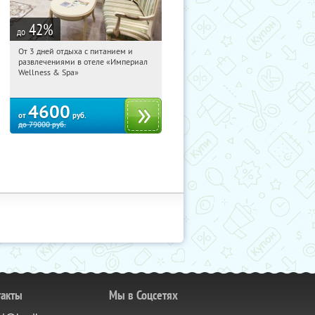
42
%
до
От 3 дней отдыха с питанием и
00:08:09
Купили:
114
развлечениями в отеле «Империал
Калужская обл., г. Обнинск, Киевское
Wellness & Spa»
ш., д. 11А
4600
от
руб.
до
79000
руб.
такты
Мы в Соцсетях