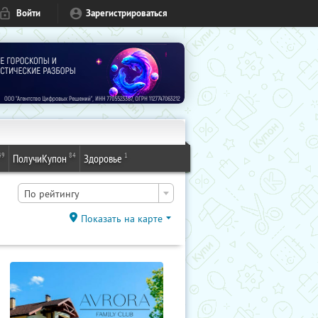
Войти
Зарегистрироваться
49
84
1
ПолучиКупон
Здоровье
По рейтингу
Показать на карте