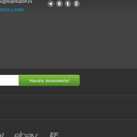
si@kupikupon.ru
аться с нами