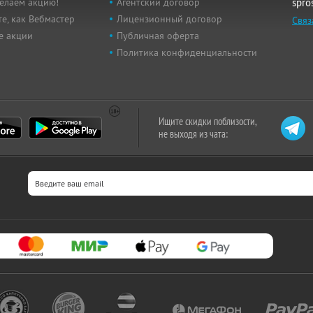
елаем акцию!
Агентский договор
spro
е, как Вебмастер
Лицензионный договор
Связ
е акции
Публичная оферта
Политика конфиденциальности
Ищите скидки поблизости,
не выходя из чата: