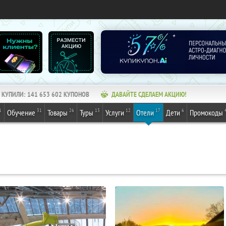
КУПИЛИ:
141 653 602
КУПОНОВ
ДАВАЙТЕ СДЕЛАЕМ АКЦИЮ!
1
31
26
13
12
17
6
Обучение
Товары
Туры
Услуги
Отели
Дети
Промокоды