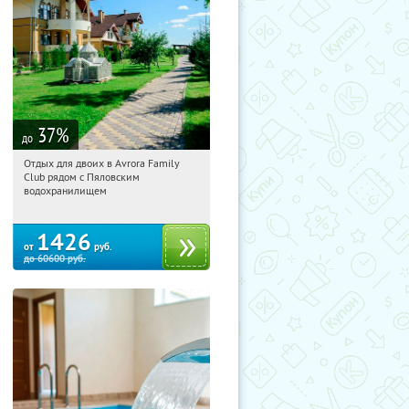
37
%
до
Отдых для двоих в Avrora Family
00:08:09
Купили:
10
Club рядом с Пяловским
Московская обл., Мытищинский р-н,
водохранилищем
д. Степаньково, ул. Рождественская, д.
25
1426
от
руб.
до
60600
руб.