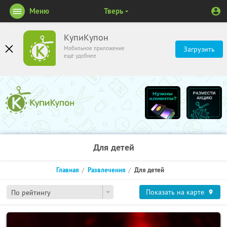
Меню
Тверь
КупиКупон
Мобильное приложение
Загрузить
ещё удобнее
Для детей
Главная
Развлечения
Для детей
Показать на карте
По рейтингу