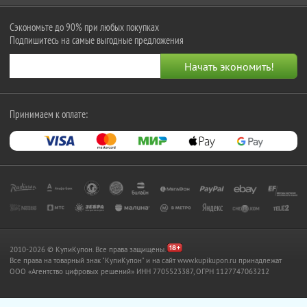
Сэкономьте до 90% при любых покупках
Подпишитесь на самые выгодные предложения
Принимаем к оплате:
2010-2026 © КупиКупон. Все права защищены.
Все права на товарный знак "КупиКупон" и на сайт www.kupikupon.ru принадлежат
OOO «Агентство цифровых решений» ИНН 7705523387, ОГРН 1127747063212