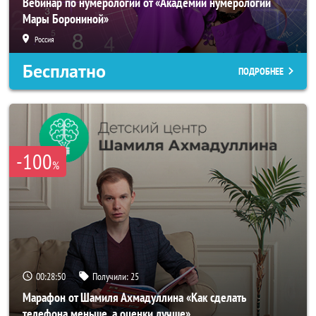
Вебинар по нумерологии от «Академии нумерологии
Мары Борониной»
Россия
Бесплатно
ПОДРОБНЕЕ
-100
%
00:28:47
Получили:
25
Марафон от Шамиля Ахмадуллина «Как сделать
телефона меньше, а оценки лучше»