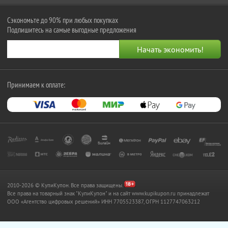
Сэкономьте до 90% при любых покупках
Подпишитесь на самые выгодные предложения
Принимаем к оплате:
2010-2026 © КупиКупон. Все права защищены.
Все права на товарный знак "КупиКупон" и на сайт www.kupikupon.ru принадлежат
OOO «Агентство цифровых решений» ИНН 7705523387, ОГРН 1127747063212