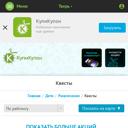
Меню
Тверь
КупиКупон
Мобильное приложение
Загрузить
ещё удобнее
Квесты
Главная
Дети
Развлечения
Квесты
Показать на карте
По рейтингу
ПОКАЗАТЬ БОЛЬШЕ АКЦИЙ