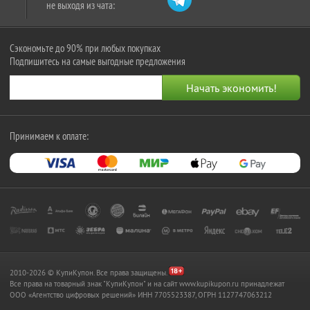
не выходя из чата:
Сэкономьте до 90% при любых покупках
Подпишитесь на самые выгодные предложения
Принимаем к оплате:
2010-2026 © КупиКупон. Все права защищены.
Все права на товарный знак "КупиКупон" и на сайт www.kupikupon.ru принадлежат
OOO «Агентство цифровых решений» ИНН 7705523387, ОГРН 1127747063212