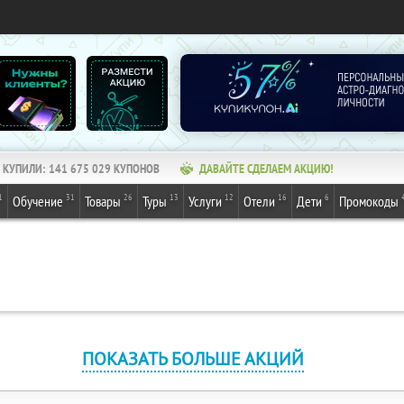
КУПИЛИ:
141 675 029
КУПОНОВ
ДАВАЙТЕ СДЕЛАЕМ АКЦИЮ!
1
31
26
13
12
16
6
Обучение
Товары
Туры
Услуги
Отели
Дети
Промокоды
ПОКАЗАТЬ БОЛЬШЕ АКЦИЙ