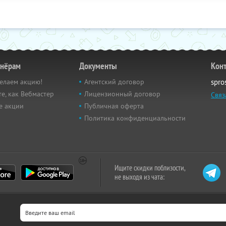
тнёрам
Документы
Кон
елаем акцию!
Агентский договор
spro
е, как Вебмастер
Лицензионный договор
Связ
е акции
Публичная оферта
Политика конфиденциальности
Ищите скидки поблизости,
не выходя из чата: