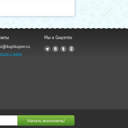
такты
Мы в Соцсетях
si@kupikupon.ru
аться с нами