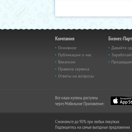
Компания
Бизнес-Пар
Основное
Давайте сд
Публикации о нас
Заработайт
Вакансии
Прошедши
Правила сервиса
Ответы на вопросы
Все наши купоны доступны
через Мобильное Приложение:
Сэкономьте до 90% при любых покупках
Подпишитесь на самые выгодные предложения