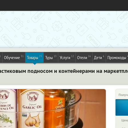
1
31
25
13
12
16
6
Обучение
Товары
Туры
Услуги
Отели
Дети
Промокоды
астиковым подносом и контейнерами на маркетплей
Получ
Цена