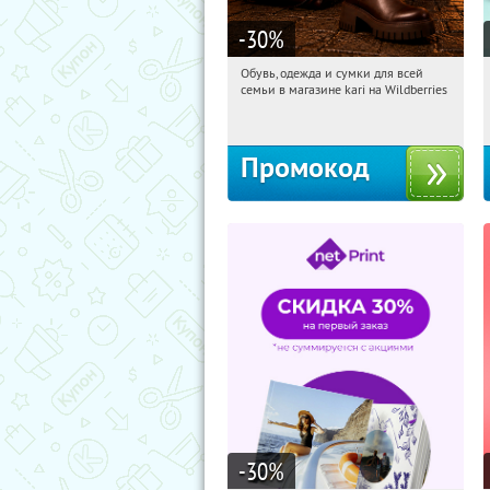
-30
%
Обувь, одежда и сумки для всей
09:58:55
Получи первым!
семьи в магазине kari на Wildberries
Россия
Промокод
-30
%