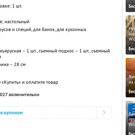
вке: 1 шт.
Бе
я; настольный
Но
оусов и специй, для банок, для кухонных
нар
Wil
Бе
ъярусная – 1 шт., съемный поднос – 1 шт., съемный
р
рина – 28 см
Жев
 «Купить» и оплатите товар
на 
Бе
2027 включительно
ся купоном
Вак
про
Wil
Бе