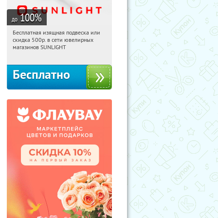
100
%
до
Бесплатная изящная подвеска или
09:58:55
Получили:
73
скидка 500р. в сети ювелирных
Россия
магазинов SUNLIGHT
Бесплатно