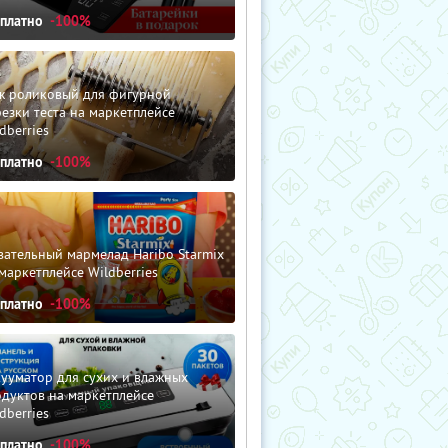
сплатно
-100%
ж роликовый для фигурной
езки теста на маркетплейсе
dberries
сплатно
-100%
ательный мармелад Haribo Starmix
маркетплейсе Wildberries
сплатно
-100%
ууматор для сухих и влажных
дуктов на маркетплейсе
dberries
сплатно
-100%