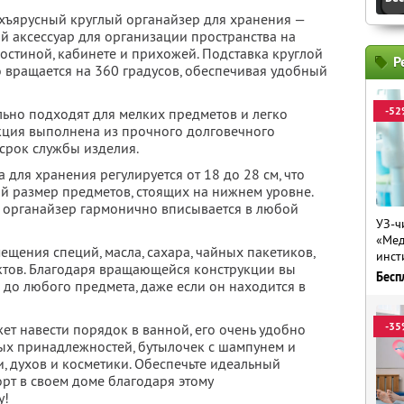
ъярусный круглый органайзер для хранения —
 аксессуар для организации пространства на
 гостиной, кабинете и прихожей. Подставка круглой
Р
вращается на 360 градусов, обеспечивая удобный
-52
ьно подходят для мелких предметов и легко
укция выполнена из прочного долговечного
 срок службы изделия.
 для хранения регулируется от 18 до 28 см, что
ый размер предметов, стоящих на нижнем уровне.
 органайзер гармонично вписывается в любой
УЗ-ч
«Мед
ещения специй, масла, сахара, чайных пакетиков,
инст
ктов. Благодаря вращающейся конструкции вы
Бесп
 до любого предмета, даже если он находится в
-35
т навести порядок в ванной, его очень удобно
ых принадлежностей, бутылочек с шампунем и
и, духов и косметики. Обеспечьте идеальный
т в своем доме благодаря этому
у!