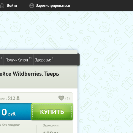
Войти
Зарегистрироваться
48
83
1
ПолучиКупон
Здоровье
се Wildberries. Тверь
312
(3)
или:
0
руб.
 без скидки:
Экономия: