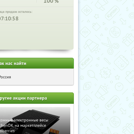
100
%
нца продаж осталось:
:
:
ак нас найти
Россия
ругие акции партнера
хонные электронные весы
chenOK на маркетплейсе
dberries