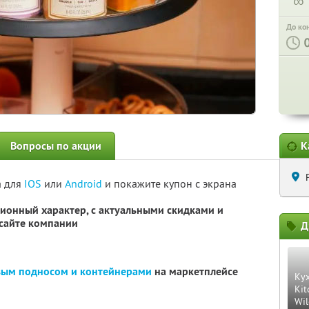
∞
До ко
Вопросы по акции
К
а для
IOS
или
Android
и покажите купон с экрана
ионный характер, с актуальными скидками и
сайте компании
Д
овым подносом и контейнерами
на маркетплейсе
Ку
Kit
Wil