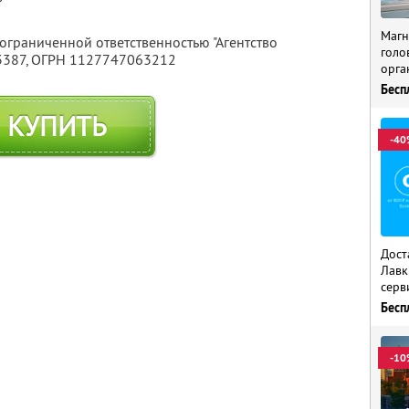
Магн
 ограниченной ответственностью "Агентство
голо
3387
, ОГРН 1127747063212
орга
Бесп
КУПИТЬ
-40
Дост
Лавк
серв
Бесп
-10