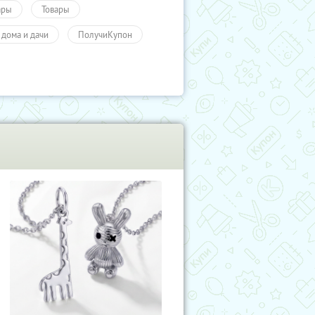
ары
Товары
 дома и дачи
ПолучиКупон