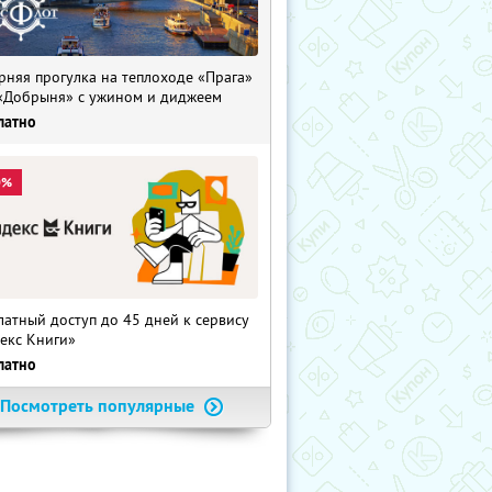
рняя прогулка на теплоходе «Прага»
«Добрыня» с ужином и диджеем
латно
0%
латный доступ до 45 дней к сервису
екс Книги»
латно
Посмотреть популярные