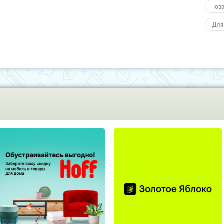
Тов
Для