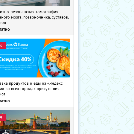
итно-резонансная томография
вного мозга, позвоночника, суставов,
нов
латно
%
авка продуктов и еды из «Яндекс
и» во всех городах присутствия
иса
латно
%