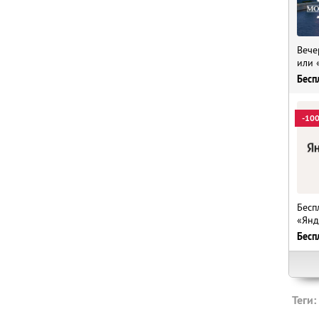
Вече
или 
Бесп
-10
Бесп
«Янд
Бесп
Теги: