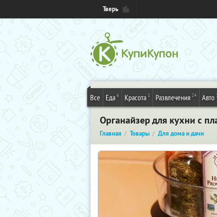
Тверь
6
1
24
Все
Еда
Красота
Развлечения
Авто
Органайзер для кухни с пл
Главная
Товары
Для дома и дачи