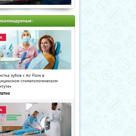
екомендуемые:
%
истка зубов с Air Flow в
ицинском стоматологическом
итуте»
латно
%