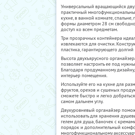
Универсальный вращающийся двух
практичный многофункциональный
кухне, в ванной комнате, спальне,
формы диаметром 28 см свободно 
доступ ко всем предметам.
Три прозрачных контейнера идеал
извлекаются для очистки. Констр
пластика, гарантирующего долгий
Высота двухъярусного органайзера
позволяет настроить ее под нужн
Благодаря продуманному дизайну,
интерьер помещения.
Используйте его на кухне для разм
фруктов, орехов и сушеных проду
сможете быстро и легко добраться
самом дальнем углу.
Двухуровневый органайзер поможе
использовать для хранения душев
гелем для душа, баночек с кремам
порядок и дополнительный комфор
многофункциональному аксессуар