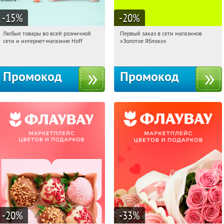
-15
%
-20
%
Любые товары во всей розничной
Первый заказ в сети магазинов
09:58:55
Получили:
83
09:58:55
Получи первым!
сети и интернет-магазине Hoff
«Золотое Яблоко»
Москва, 1-й Волоколамский проезд,
Россия
10с1
Промокод
Промокод
-20
%
-33
%