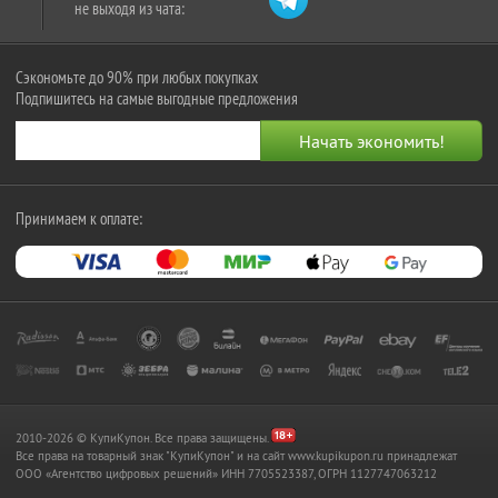
не выходя из чата:
Сэкономьте до 90% при любых покупках
Подпишитесь на самые выгодные предложения
Принимаем к оплате:
2010-2026 © КупиКупон. Все права защищены.
Все права на товарный знак "КупиКупон" и на сайт www.kupikupon.ru принадлежат
OOO «Агентство цифровых решений» ИНН 7705523387, ОГРН 1127747063212