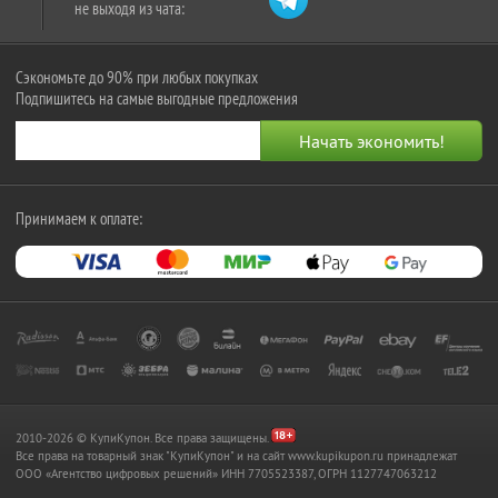
не выходя из чата:
Сэкономьте до 90% при любых покупках
Подпишитесь на самые выгодные предложения
Принимаем к оплате:
2010-2026 © КупиКупон. Все права защищены.
Все права на товарный знак "КупиКупон" и на сайт www.kupikupon.ru принадлежат
OOO «Агентство цифровых решений» ИНН 7705523387, ОГРН 1127747063212