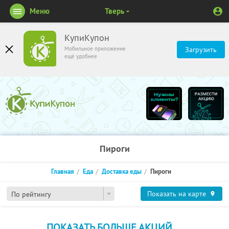
Меню
Тверь
КупиКупон
Мобильное приложение
Загрузить
ещё удобнее
Пироги
Главная
Еда
Доставка еды
Пироги
Показать на карте
По рейтингу
ПОКАЗАТЬ БОЛЬШЕ АКЦИЙ