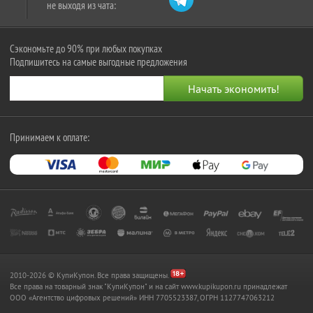
не выходя из чата:
Сэкономьте до 90% при любых покупках
Подпишитесь на самые выгодные предложения
Принимаем к оплате:
2010-2026 © КупиКупон. Все права защищены.
Все права на товарный знак "КупиКупон" и на сайт www.kupikupon.ru принадлежат
OOO «Агентство цифровых решений» ИНН 7705523387, ОГРН 1127747063212