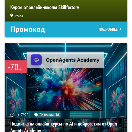
Курсы от онлайн-школы Skillfactory
Россия
Промокод
ПОДРОБНЕЕ
-70
%
14:57:24
Получили:
18
Подписка на онлайн-курсы по AI и нейросетям от Open
Agents Academy