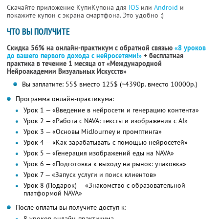
Скачайте приложение КупиКупона для
IOS
или
Android
и
покажите купон с экрана смартфона. Это удобно :)
ЧТО ВЫ ПОЛУЧИТЕ
Скидка 56% на онлайн-практикум с обратной связью
«8 уроков
до вашего первого дохода с нейросетями!»
+ бесплатная
практика в течение 1 месяца от «Международной
Нейроакадемии Визуальных Искусств»
Вы заплатите: 55$ вместо 125$ (~4390р. вместо 10000р.)
Программа онлайн-практикума:
Урок 1 — «Введение в нейросети и генерацию контента»
Урок 2 — «Работа с NAVA: тексты и изображения с AI»
Урок 3 — «Основы MidJourney и промптинга»
Урок 4 — «Как зарабатывать с помощью нейросетей»
Урок 5 — «Генерация изображений еды на NAVA»
Урок 6 — «Подготовка к выходу на рынок: упаковка»
Урок 7 — «Запуск услуги и поиск клиентов»
Урок 8 (Подарок) — «Знакомство с образовательной
платформой NAVA»
После оплаты вы получите доступ к:
8 уроков онлайн-практикума