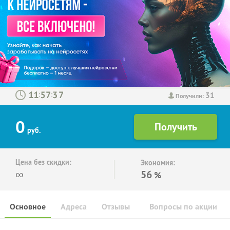
31
:
:
Получили:
0
руб.
Цена без скидки:
Экономия:
∞
56
%
Основное
Адреса
Отзывы
Вопросы по акции