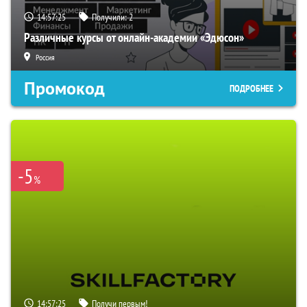
14:57:24
Получили:
2
Различные курсы от онлайн-академии «Эдюсон»
Россия
Промокод
ПОДРОБНЕЕ
-5
%
14:57:24
Получи первым!