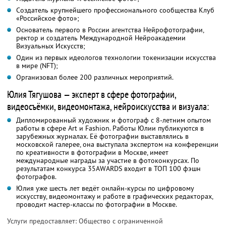
Создатель крупнейшего профессионального сообщества Клуб
«Российское фото»;
Основатель первого в России агентства Нейрофотографии,
ректор и создатель Международной Нейроакадемии
Визуальных Искусств;
Один из первых идеологов технологии токенизации искусства
в мире (NFT);
Организовал более 200 различных мероприятий.
Юлия Тягушова — эксперт в сфере фотографии,
видеосъёмки, видеомонтажа, нейроискусства и визуала:
Дипломированный художник и фотограф с 8-летним опытом
работы в сфере Art и Fashion. Работы Юлии публикуются в
зарубежных журналах. Её фотографии выставлялись в
московской галерее, она выступала экспертом на конференции
по креативности в фотографии в Москве, имеет
международные награды за участие в фотоконкурсах. По
результатам конкурса 35AWARDS входит в ТОП 100 фэшн
фотографов.
Юлия уже шесть лет ведёт онлайн-курсы по цифровому
искусству, видеомонтажу и работе в графических редакторах,
проводит мастер-классы по фотографии в Москве.
Услуги предоставляет: Общество с ограниченной