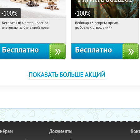
-100
%
-100
%
Бесплатный мастер-класс по
Вебинар «3 секрета ярких
21:49:29
Получили:
33
21:49:29
Получили:
37
плетению из бумажной лозы
любовных отношений»
Москва, Россия
Россия
Бесплатно
Бесплатно
ПОКАЗАТЬ БОЛЬШЕ АКЦИЙ
тнёрам
Документы
Кон