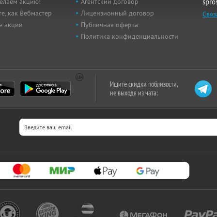
елаем акцию!
Агентский договор
spro
е, как Вебмастер
Лицензионный договор
Связ
е акции
Публичная оферта
Политика конфиденциальности
Ищите скидки поблизости,
не выходя из чата: