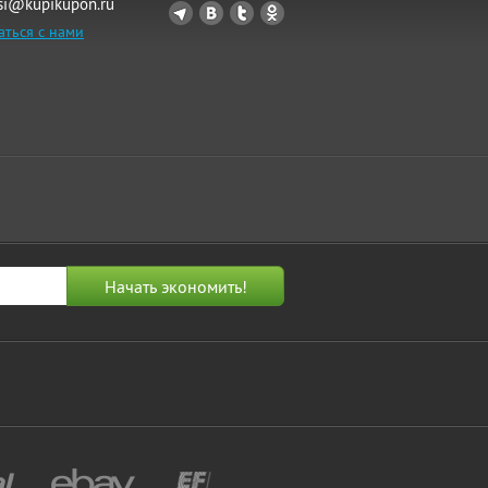
si@kupikupon.ru
аться с нами