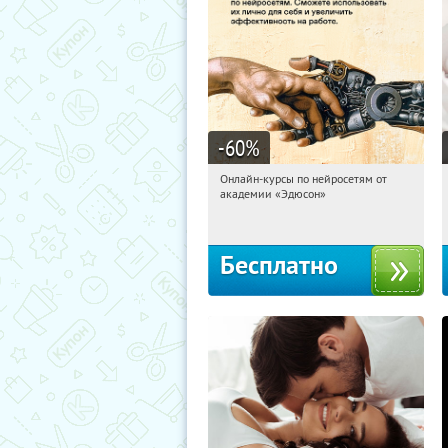
-60
%
Онлайн-курсы по нейросетям от
21:49:29
Получили:
6
академии «Эдюсон»
Москва
Бесплатно