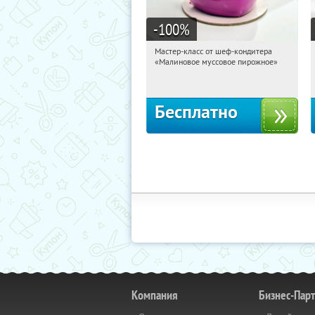
-100
%
Мастер-класс от шеф-кондитера
21:49:29
Получили:
57
«Малиновое муссовое пирожное»
Россия
Бесплатно
Компания
Бизнес-Пар