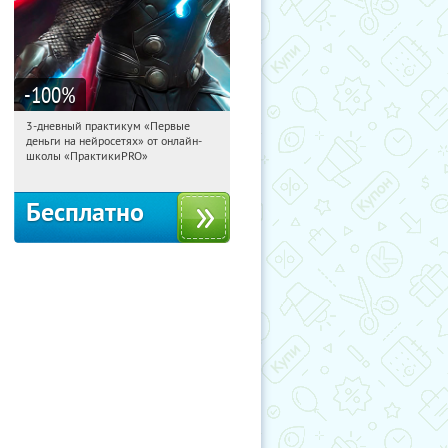
-100
%
3-дневный практикум «Первые
21:49:29
Получили:
29
деньги на нейросетях» от онлайн-
Россия
школы «ПрактикиPRO»
Бесплатно