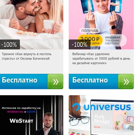
-100
%
-100
%
Тренинг «Как вернуть в постель
Вебинар «Как удаленно
21:49:29
Получили:
16
21:49:29
Получили:
48
страсть» от Оксаны Бачинской
зарабатывать от 3000 рублей в день
Россия
Россия
на дизайне карточек»
Бесплатно
Бесплатно