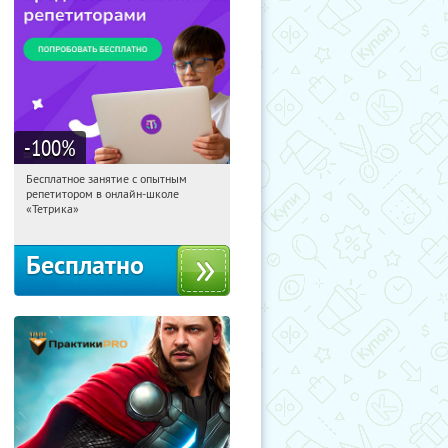
-100
%
Бесплатное занятие с опытным
21:49:29
Получили:
2
репетитором в онлайн-школе
Москва, Россия
«Тетрика»
Бесплатно