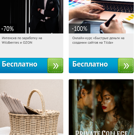
-70
%
-100
%
Интенсив по заработку на
Онлайн-курс «Быстрые деньги на
21:49:29
Получили:
8
21:49:29
Получили:
24
Wildberries и OZON
создании сайтов на Tilda»
Россия
Россия
Бесплатно
Бесплатно