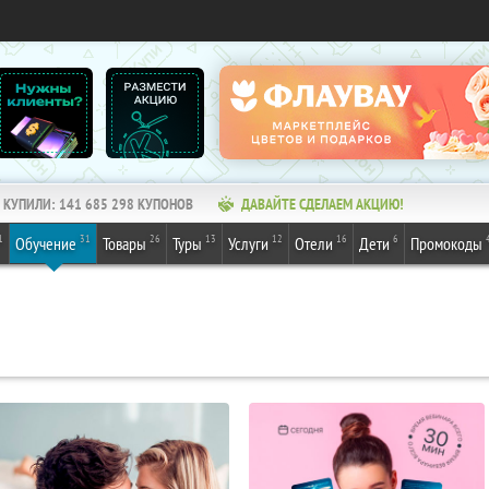
КУПИЛИ:
141 685 298
КУПОНОВ
ДАВАЙТЕ СДЕЛАЕМ АКЦИЮ!
1
31
26
13
12
16
6
Обучение
Товары
Туры
Услуги
Отели
Дети
Промокоды