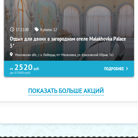
17:21:00
Купили:
12
Отдых для двоих в загородном отеле Malakhovka Palace
5*
Московская обл., г. о. Люберцы, пгт Малаховка, ул. Красковский Обрыв, 7к1
2520
ПОДРОБНЕЕ
от
руб.
до
57000
руб.
ПОКАЗАТЬ БОЛЬШЕ АКЦИЙ