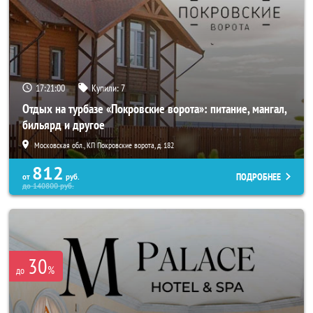
17:21:00
Купили:
7
Отдых на турбазе «Покровские ворота»: питание, мангал,
бильярд и другое
Московская обл., КП Покровские ворота, д. 182
812
ПОДРОБНЕЕ
от
руб.
до
140800
руб.
30
%
до