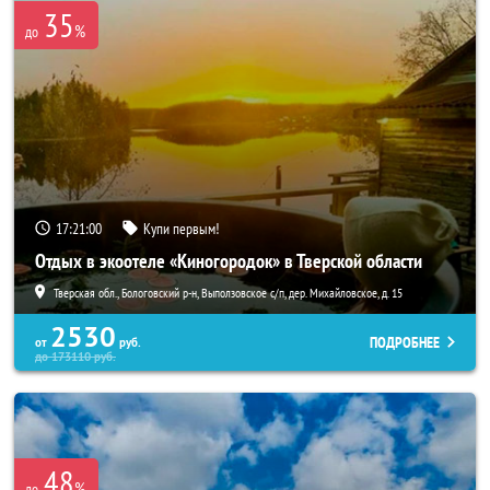
35
%
до
17:21:00
Купи первым!
Отдых в экоотеле «Киногородок» в Тверской области
Тверская обл., Бологовский р-н, Выползовское с/п, дер. Михайловское, д. 15
2530
ПОДРОБНЕЕ
от
руб.
до
173110
руб.
48
%
до