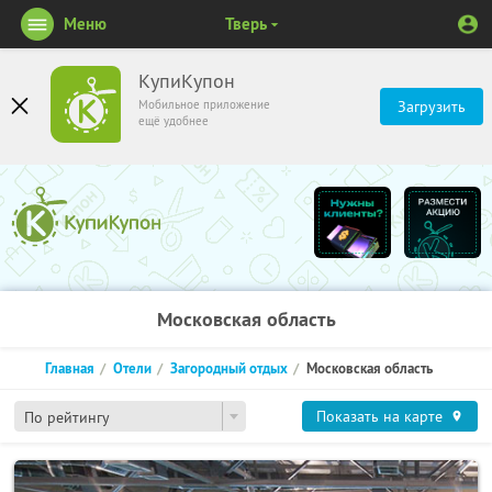
Меню
Тверь
КупиКупон
Мобильное приложение
Загрузить
ещё удобнее
Московская область
Главная
Отели
Загородный отдых
Московская область
Показать на карте
По рейтингу