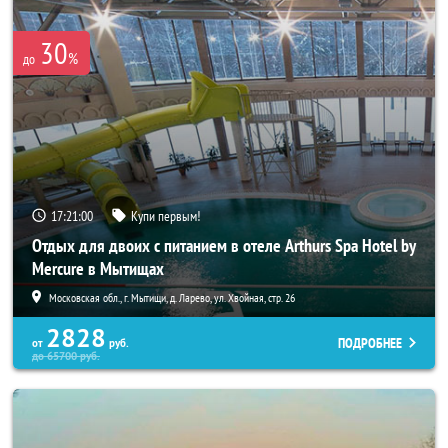
30
%
до
17:21:00
Купи первым!
Отдых для двоих с питанием в отеле Arthurs Spa Hotel by
Mercure в Мытищах
Московская обл., г. Мытищи, д. Ларево, ул. Хвойная, стр. 26
2828
ПОДРОБНЕЕ
от
руб.
до
65700
руб.