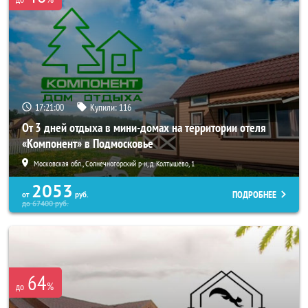
17:21:00
Купили:
116
От 3 дней отдыха в мини-домах на территории отеля
«Компонент» в Подмосковье
Московская обл., Солнечногорский р-н, д. Колтышево, 1
2053
ПОДРОБНЕЕ
от
руб.
до
67400
руб.
64
%
до