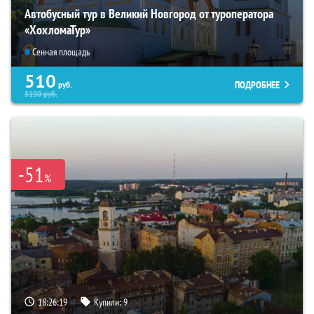
Автобусный тур в Великий Новгород от туроператора
«ХохломаТур»
Сенная площадь
510
ПОДРОБНЕЕ
руб.
5190
руб.
-51
%
18:26:18
Купили:
9