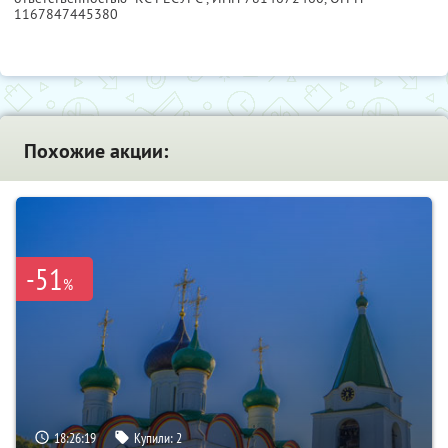
1167847445380
Похожие акции:
-51
%
18:26:18
Купили:
2