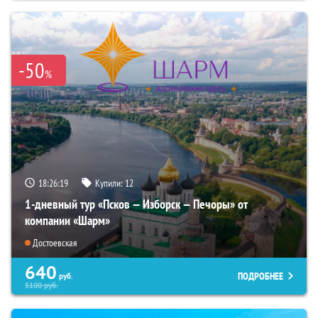
-50
%
18:26:18
Купили:
12
1-дневный тур «Псков — Изборск — Печоры» от
компании «Шарм»
Достоевская
640
ПОДРОБНЕЕ
руб.
5100
руб.