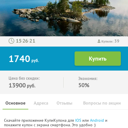
39
:
:
Купили:
1740
руб.
Цена без скидки:
Экономия:
13900
50%
руб.
Основное
Адреса
Отзывы
Вопросы по акции
Скачайте приложение КупиКупона для
IOS
или
Android
и
покажите купон с экрана смартфона. Это удобно :)