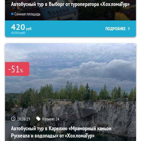
Автобусный тур в Выборг от туроператора «ХохломаТур»
Сенная площадь
420
ПОДРОБНЕЕ
руб.
4230
руб.
-51
%
18:26:18
Купили:
24
Автобусный тур в Карелию «Мраморный каньон
Рускеала и водопады» от «ХохломаТур»