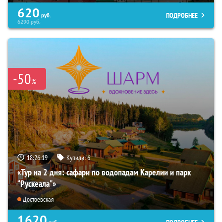
620
ПОДРОБНЕЕ
руб.
6290
руб.
-50
%
18:26:18
Купили:
6
«Тур на 2 дня: сафари по водопадам Карелии и парк
“Рускеала"»
Достоевская
1620