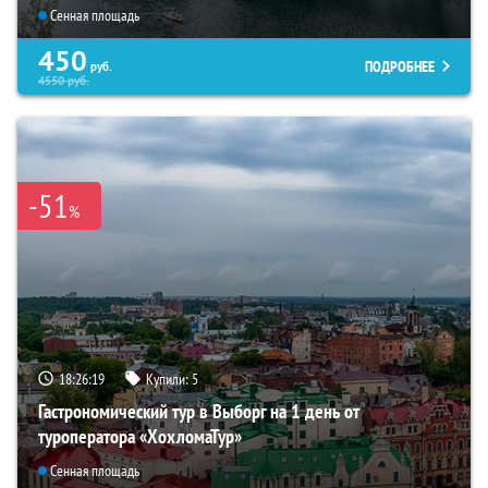
Сенная площадь
450
ПОДРОБНЕЕ
руб.
4550
руб.
-51
%
18:26:18
Купили:
5
Гастрономический тур в Выборг на 1 день от
туроператора «ХохломаТур»
Сенная площадь