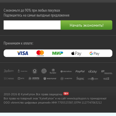
Сэкономьте до 90% при любых покупках
Подпишитесь на самые выгодные предложения
Принимаем к оплате:
2010-2026 © КупиКупон. Все права защищены.
Все права на товарный знак "КупиКупон" и на сайт www.kupikupon.ru принадлежат
OOO «Агентство цифровых решений» ИНН 7705523387, ОГРН 1127747063212