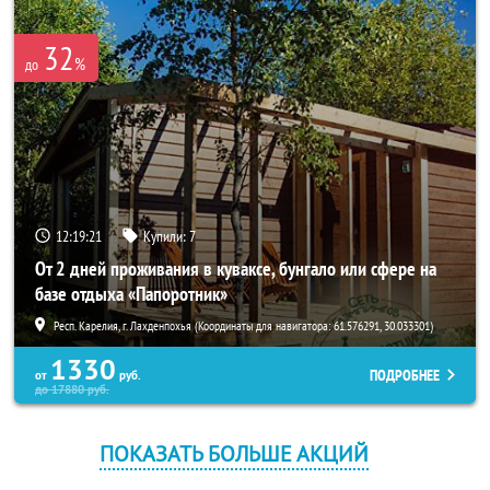
32
%
до
12:19:21
Купили:
7
От 2 дней проживания в куваксе, бунгало или сфере на
базе отдыха «Папоротник»
Респ. Карелия, г. Лахденпохья (Координаты для навигатора: 61.576291, 30.033301)
1330
ПОДРОБНЕЕ
от
руб.
до
17880
руб.
ПОКАЗАТЬ БОЛЬШЕ АКЦИЙ