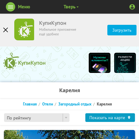
Меню
Тверь
КупиКупон
Мобильное приложение
Загрузить
ещё удобнее
Карелия
Главная
Отели
Загородный отдых
Карелия
Показать на карте
По рейтингу