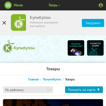
Меню
Тверь
КупиКупон
Мобильное приложение
Загрузить
ещё удобнее
Товары
Главная
ПолучиКупон
Товары
Показать на карте
По рейтингу