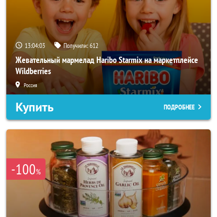
13:04:01
Получили:
612
Жевательный мармелад Haribo Starmix на маркетплейсе
Wildberries
Россия
Купить
ПОДРОБНЕЕ
-100
%