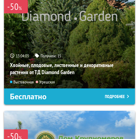
-50
%
13:04:01
Получили:
15
Хвойные, плодовые, лиственные и декоративные
растения от ТД Diamond Garden
Выставочная
Угрешская
Бесплатно
ПОДРОБНЕЕ
-50
%