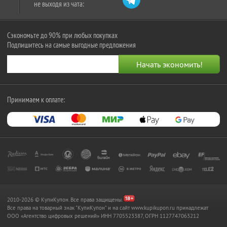
не выходя из чата:
Сэкономьте до 90% при любых покупках
Подпишитесь на самые выгодные предложения
Принимаем к оплате:
2010-2026 © КупиКупон. Все права защищены.
Все права на товарный знак "КупиКупон" и на сайт www.kupikupon.ru принадлежат
OOO «Агентство цифровых решений» ИНН 7705523387, ОГРН 1127747063212