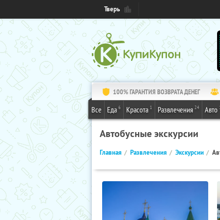
Тверь
100% ГАРАНТИЯ ВОЗВРАТА ДЕНЕГ
6
1
24
Все
Еда
Красота
Развлечения
Авто
Автобусные экскурсии
Главная
Развлечения
Экскурсии
Ав