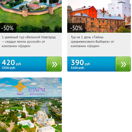
-50
%
-50
%
1-дневный тур «Великий Новгород
Тур на 1 день «Тайны
13:09:36
Купили:
22
13:09:36
Купили:
58
— сердце земли русской» от
средневекового Выборга» от
Достоевская
Достоевская
компании «Шарм»
компании «Шарм»
420
390
руб.
руб.
3300
руб.
3100
руб.