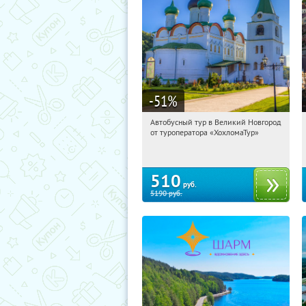
-51
%
Автобусный тур в Великий Новгород
13:09:36
Купили:
2
от туроператора «ХохломаТур»
Сенная площадь
510
руб.
5190
руб.