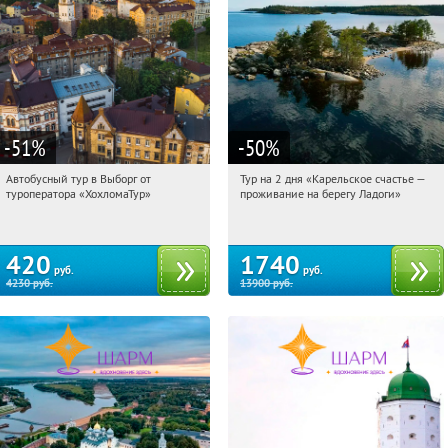
-51
%
-50
%
Автобусный тур в Выборг от
Тур на 2 дня «Карельское счастье —
13:09:36
Купили:
9
13:09:36
Купили:
39
туроператора «ХохломаТур»
проживание на берегу Ладоги»
Сенная площадь
Достоевская
420
1740
руб.
руб.
4230
руб.
13900
руб.