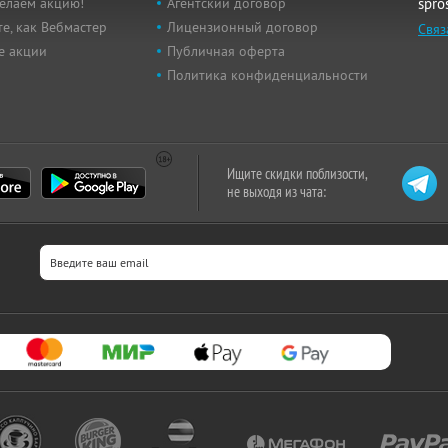
елаем акцию!
Агентский договор
spro
е, как Вебмастер
Лицензионный договор
Связ
е акции
Публичная оферта
Политика конфиденциальности
Ищите скидки поблизости,
не выходя из чата: