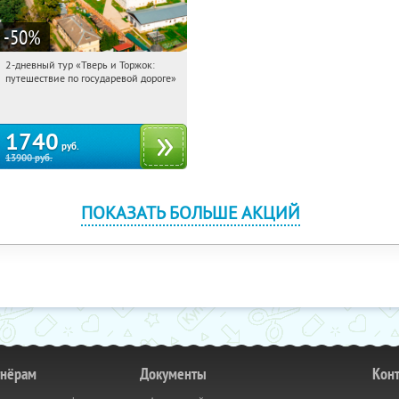
-50
%
2-дневный тур «Тверь и Торжок:
13:09:36
Купили:
30
путешествие по государевой дороге»
Достоевская
1740
руб.
13900
руб.
ПОКАЗАТЬ БОЛЬШЕ АКЦИЙ
тнёрам
Документы
Кон