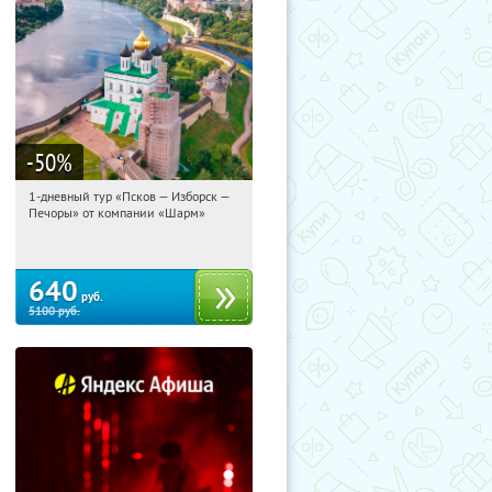
-50
%
1-дневный тур «Псков — Изборск —
13:09:36
Купили:
12
Печоры» от компании «Шарм»
Достоевская
640
руб.
5100
руб.