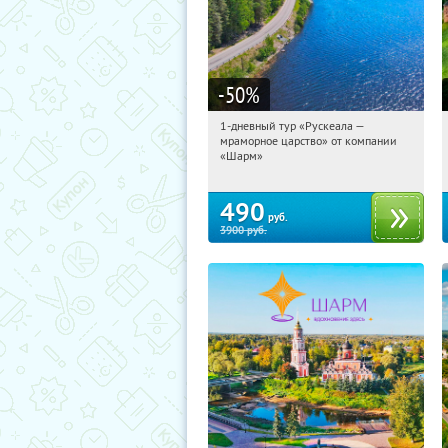
-50
%
1-дневный тур «Рускеала —
13:09:36
Купили:
48
мраморное царство» от компании
Достоевская
«Шарм»
490
руб.
3900
руб.