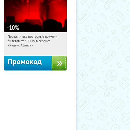
-10
%
Первая и все повторные покупки
13:09:36
Получили:
153
билетов от 3000р. в сервисе
Россия
«Яндекс Афиша»
Промокод