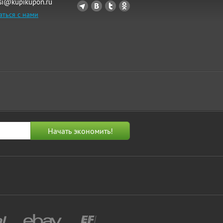
si@kupikupon.ru
аться с нами