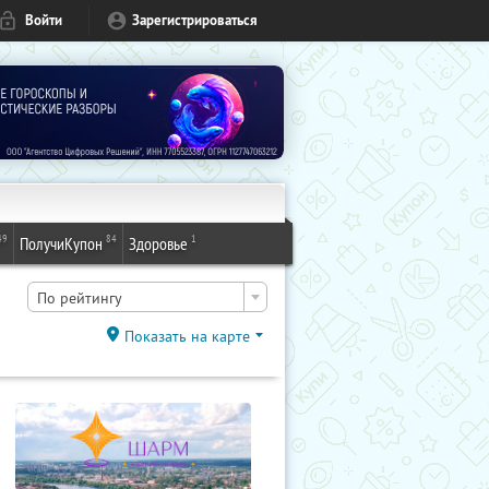
Войти
Зарегистрироваться
49
84
1
ПолучиКупон
Здоровье
По рейтингу
Показать на карте