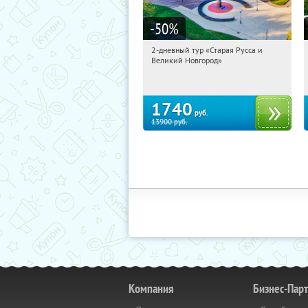
-50
%
2-дневный тур «Старая Русса и
13:09:36
Купили:
8
Великий Новгород»
Достоевская
1740
руб.
13900
руб.
Компания
Бизнес-Пар