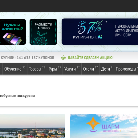
КУПИЛИ:
141 638 187
КУПОНОВ
ДАВАЙТЕ СДЕЛАЕМ АКЦИЮ!
1
31
26
13
12
17
6
Обучение
Товары
Туры
Услуги
Отели
Дети
Промокоды
тобусные экскурсии