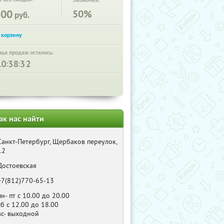
Экономия:
100
50%
руб.
нца продаж осталось:
:
:
ак нас найти
Санкт-Петербург, Щербаков переулок,
12
Достоевская
+7(812)770-65-13
пн- пт с 10.00 до 20.00
сб с 12.00 до 18.00
вс- выходной