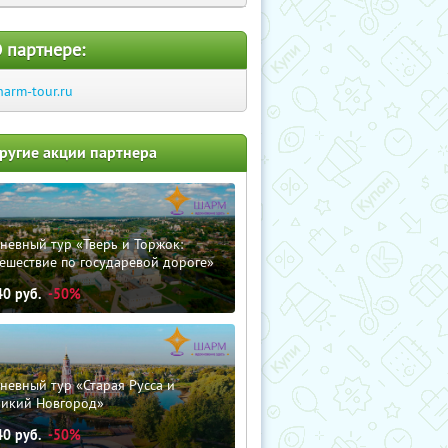
 партнере:
harm-tour.ru
ругие акции партнера
невный тур «Тверь и Торжок:
ешествие по государевой дороге»
40
руб.
-50%
невный тур «Старая Русса и
ликий Новгород»
40
руб.
-50%