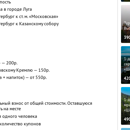
пость
а в городе Луга
ербург к ст. м. «Московская»
Тур
тербург к Казанскому собору
Вы
39
1-
 — 200р.
сер
«Ш
овскому Кремлю — 150р.
 + напиток) — от 550р.
42
1-д
ьный взнос от общей стоимости. Оставшуюся
мр
ь на месте
«Ш
я одного человека
49
количество купонов