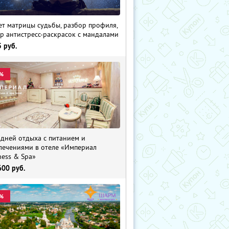
ет матрицы судьбы, разбор профиля,
р антистресс-раскрасок с мандалами
5
руб.
%
 дней отдыха с питанием и
лечениями в отеле «Империал
ness & Spa»
600
руб.
%