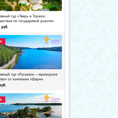
евный тур «Тверь и Торжок:
шествие по государевой дороге»
0
руб.
%
евный тур «Рускеала — мраморное
тво» от компании «Шарм»
руб.
%