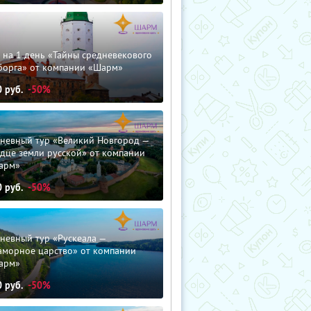
 на 1 день «Тайны средневекового
борга» от компании «Шарм»
0
руб.
-50%
дневный тур «Великий Новгород —
дце земли русской» от компании
арм»
0
руб.
-50%
невный тур «Рускеала —
аморное царство» от компании
арм»
0
руб.
-50%