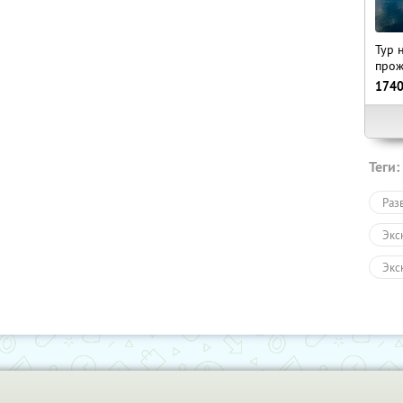
Тур 
прож
174
Теги:
Раз
Экс
Экс
Авт
Пеш
Тур
Раз