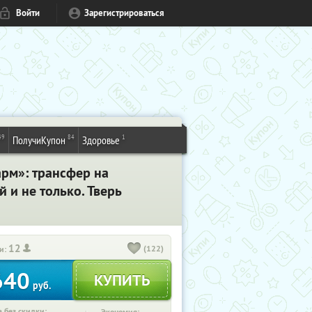
Войти
Зарегистрироваться
49
84
1
ПолучиКупон
Здоровье
рм»: трансфер на
 и не только. Тверь
12
(122)
и:
640
руб.
 без скидки: