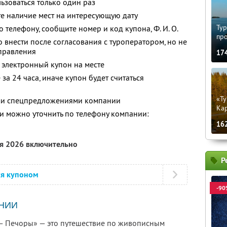
зоваться только один раз
е наличие мест на интересующую дату
Тур
о телефону, сообщите номер и код купона,
Ф. И. О.
пр
 внести после согласования с туроператором, но не
тправления
17
 электронный купон на месте
за 24 часа, иначе купон будет считаться
«Ту
ими спецпредложениями компании
Кар
 можно уточнить по телефону компании:
16
ря 2026 включительно
Р
ся купоном
-90
НИИ
— Печоры» — это путешествие по живописным