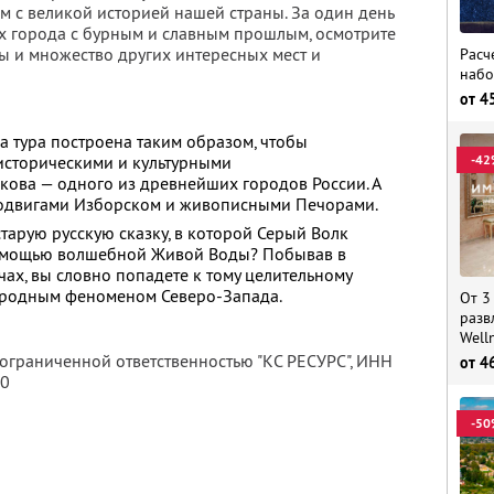
м с великой историей нашей страны. За один день
их города с бурным и славным прошлым, осмотрите
ы и множество других интересных мест и
Расч
набо
от
4
ма тура построена таким образом, чтобы
-42
 историческими и культурными
кова — одного из древнейших городов России. А
подвигами Изборском и живописными Печорами.
тарую русскую сказку, в которой Серый Волк
омощью волшебной Живой Воды? Побывав в
ах, вы словно попадете к тому целительному
иродным феноменом Северо-Запада.
От 3
разв
Well
 ограниченной ответственностью "КС РЕСУРС",
ИНН
от
4
80
-50