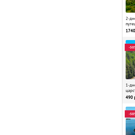
2-дн
путе
174
-50
1-дн
царс
490
-50