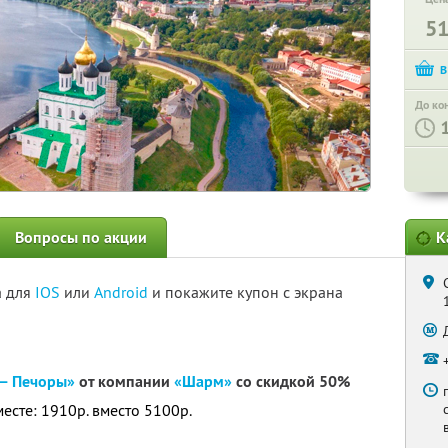
5
До ко
Вопросы по акции
К
а для
IOS
или
Android
и покажите купон с экрана
 — Печоры»
от компании
«Шарм»
со скидкой 50%
месте: 1910р. вместо 5100р.