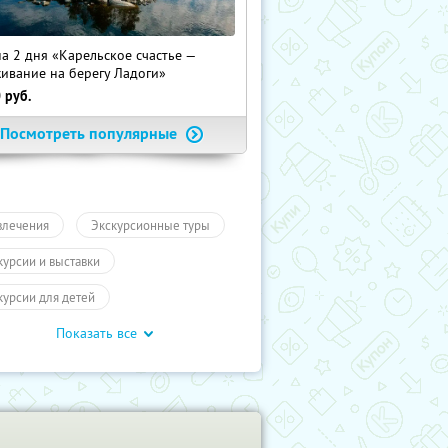
на 2 дня «Карельское счастье —
ивание на берегу Ладоги»
0
руб.
Посмотреть популярные
влечения
Экскурсионные туры
курсии и выставки
курсии для детей
Показать все
обусные экскурсии
ие экскурсии
Экскурсии
ы
Другие города России
влечения