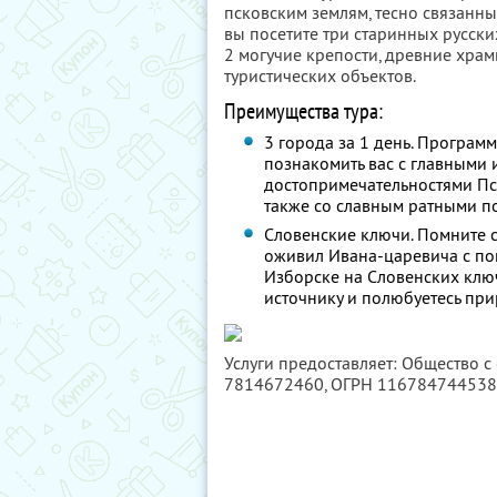
псковским землям, тесно связанны
вы посетите три старинных русск
2 могучие крепости, древние храм
туристических объектов.
Преимущества тура:
3 города за 1 день. Програм
познакомить вас с главными
достопримечательностями Пс
также со славным ратными 
Словенские ключи. Помните с
оживил Ивана-царевича с п
Изборске на Словенских ключ
источнику и полюбуетесь пр
Услуги предоставляет: Общество с
7814672460
, ОГРН 11678474453