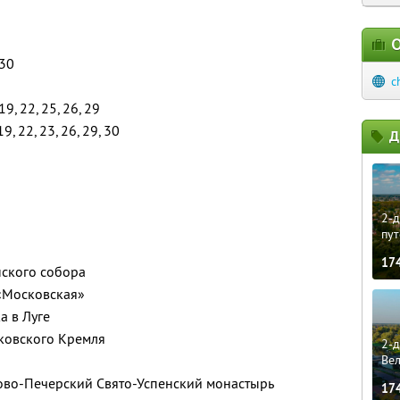
О
 30
c
 19, 22, 25, 26, 29
 19, 22, 23, 26, 29, 30
Д
2-д
пут
17
нского собора
 «Московская»
а в Луге
ковского Кремля
2-д
Ве
ово-Печерский Свято-Успенский монастырь
17