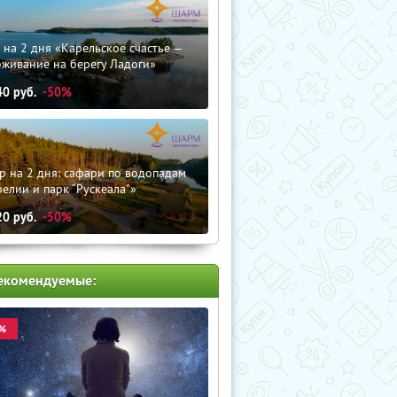
 на 2 дня «Карельское счастье —
оживание на берегу Ладоги»
40
руб.
-50%
р на 2 дня: сафари по водопадам
елии и парк “Рускеала"»
20
руб.
-50%
екомендуемые:
%