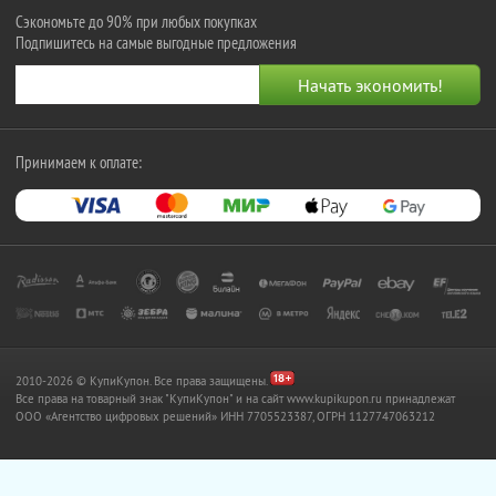
Сэкономьте до 90% при любых покупках
Подпишитесь на самые выгодные предложения
Принимаем к оплате:
2010-2026 © КупиКупон. Все права защищены.
Все права на товарный знак "КупиКупон" и на сайт www.kupikupon.ru принадлежат
OOO «Агентство цифровых решений» ИНН 7705523387, ОГРН 1127747063212