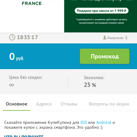
1
:
:
Получили:
0
руб.
Цена без скидки:
Экономия:
∞
25
%
Основное
Адреса
Отзывы
Вопросы по акции
Скачайте приложение КупиКупона для
IOS
или
Android
и
покажите купон с экрана смартфона. Это удобно :)