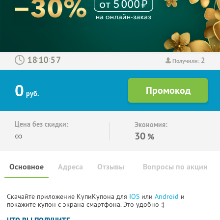
2
:
:
Получили:
0
руб.
Цена без скидки:
Экономия:
∞
30
%
Основное
Адреса
Отзывы
Вопросы по акции
Скачайте приложение КупиКупона для
IOS
или
Android
и
покажите купон с экрана смартфона. Это удобно :)