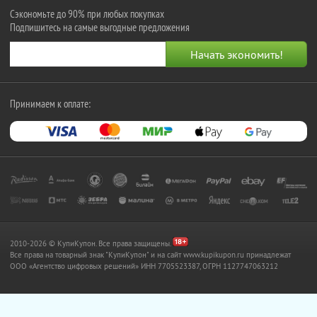
Сэкономьте до 90% при любых покупках
Подпишитесь на самые выгодные предложения
Принимаем к оплате:
2010-2026 © КупиКупон. Все права защищены.
Все права на товарный знак "КупиКупон" и на сайт www.kupikupon.ru принадлежат
OOO «Агентство цифровых решений» ИНН 7705523387, ОГРН 1127747063212