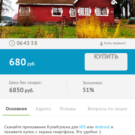
:
:
Купи первым!
КУПИТЬ
680
руб.
Цена без скидки:
Экономия:
6850
51%
руб.
Основное
Адреса
Отзывы
Вопросы по акции
Скачайте приложение КупиКупона для
IOS
или
Android
и
покажите купон с экрана смартфона. Это удобно :)