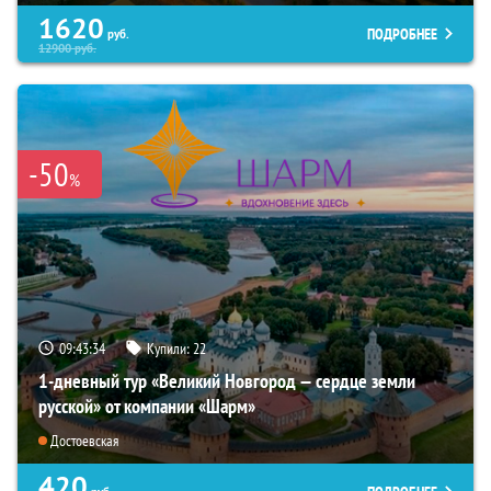
1620
ПОДРОБНЕЕ
руб.
12900
руб.
-50
%
09:43:33
Купили:
22
1-дневный тур «Великий Новгород — сердце земли
русской» от компании «Шарм»
Достоевская
420