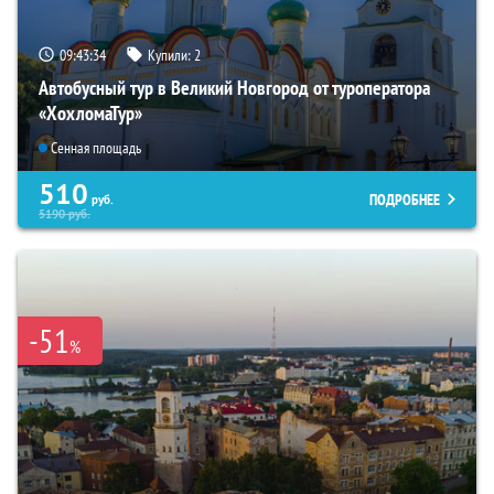
09:43:33
Купили:
2
Автобусный тур в Великий Новгород от туроператора
«ХохломаТур»
Сенная площадь
510
ПОДРОБНЕЕ
руб.
5190
руб.
-51
%