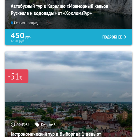
Автобусный тур в Карелию «Мраморный каньон
Рускеала и водопады» от «ХохломаТур»
Сенная площадь
450
ПОДРОБНЕЕ
руб.
4550
руб.
-51
%
09:43:33
Купили:
5
Гастрономический тур в Выборг на 1 день от