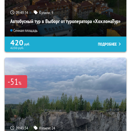
09:43:33
Купили:
9
Автобусный тур в Выборг от туроператора «ХохломаТур»
Сенная площадь
420
ПОДРОБНЕЕ
руб.
4230
руб.
-51
%
09:43:33
Купили:
24