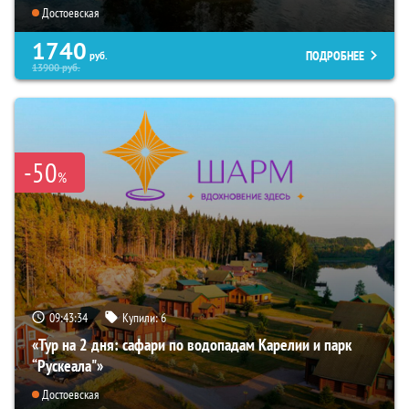
Достоевская
1740
ПОДРОБНЕЕ
руб.
13900
руб.
-50
%
09:43:33
Купили:
6
«Тур на 2 дня: сафари по водопадам Карелии и парк
“Рускеала"»
Достоевская