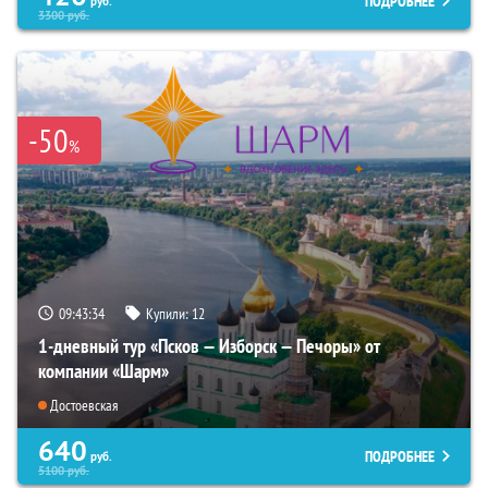
ПОДРОБНЕЕ
руб.
3300
руб.
-50
%
09:43:33
Купили:
12
1-дневный тур «Псков — Изборск — Печоры» от
компании «Шарм»
Достоевская
640
ПОДРОБНЕЕ
руб.
5100
руб.