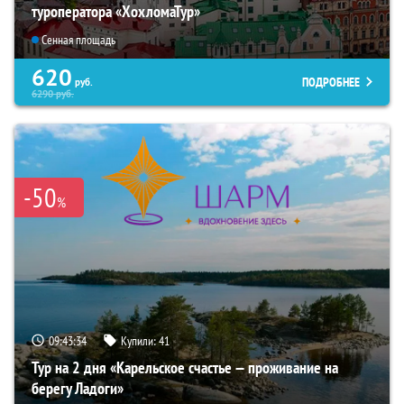
туроператора «ХохломаТур»
Сенная площадь
620
ПОДРОБНЕЕ
руб.
6290
руб.
-50
%
09:43:33
Купили:
41
Тур на 2 дня «Карельское счастье — проживание на
берегу Ладоги»