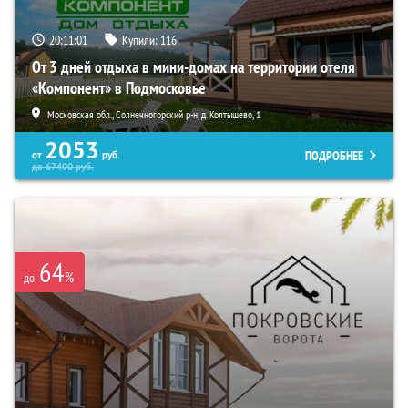
20:11:00
Купили:
116
От 3 дней отдыха в мини-домах на территории отеля
«Компонент» в Подмосковье
Московская обл., Солнечногорский р-н, д. Колтышево, 1
2053
ПОДРОБНЕЕ
от
руб.
до
67400
руб.
64
%
до