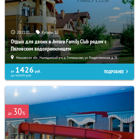
20:11:00
Купили:
10
Отдых для двоих в Avrora Family Club рядом с
Пяловским водохранилищем
Московская обл., Мытищинский р-н, д. Степаньково, ул. Рождественская, д. 25
1426
ПОДРОБНЕЕ
от
руб.
до
60600
руб.
30
%
до