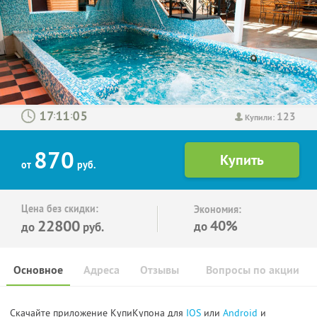
123
:
:
Купили:
870
от
руб.
Цена без скидки:
Экономия:
22800
40%
до
до
руб.
Основное
Адреса
Отзывы
Вопросы по акции
Скачайте приложение КупиКупона для
IOS
или
Android
и