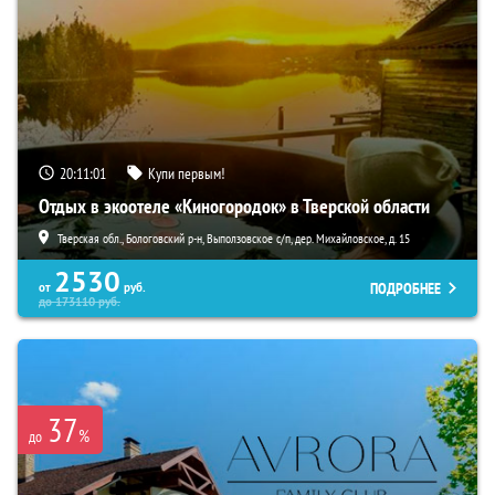
20:11:00
Купи первым!
Отдых в экоотеле «Киногородок» в Тверской области
Тверская обл., Бологовский р-н, Выползовское с/п, дер. Михайловское, д. 15
2530
ПОДРОБНЕЕ
от
руб.
до
173110
руб.
37
%
до