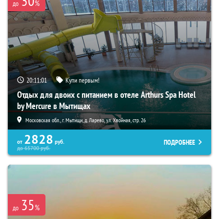
30
%
до
20:11:00
Купи первым!
Отдых для двоих с питанием в отеле Arthurs Spa Hotel
by Mercure в Мытищах
Московская обл., г. Мытищи, д. Ларево, ул. Хвойная, стр. 26
2828
ПОДРОБНЕЕ
от
руб.
до
65700
руб.
35
%
до