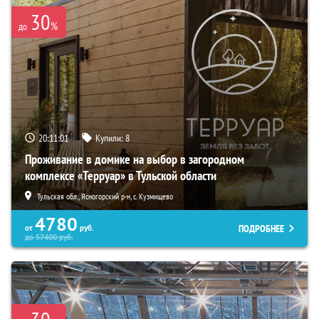
30
%
до
20:11:00
Купили:
8
Проживание в домике на выбор в загородном
комплексе «Терруар» в Тульской области
Тульская обл., Ясногорский р-н, с. Кузмищево
4780
ПОДРОБНЕЕ
от
руб.
до
57400
руб.