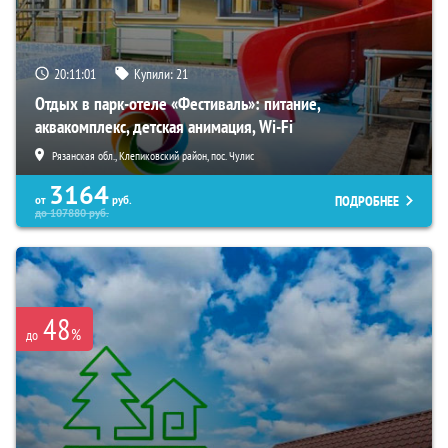
20:11:00
Купили:
21
Отдых в парк-отеле «Фестиваль»: питание,
аквакомплекс, детская анимация, Wi-Fi
Рязанская обл., Клепиковский район, пос. Чулис
3164
ПОДРОБНЕЕ
от
руб.
до
107880
руб.
48
%
до