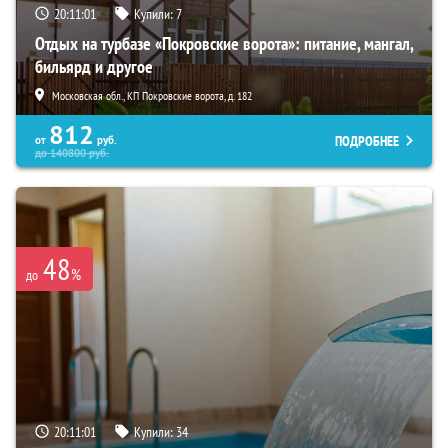
20:11:00
Купили:
7
Отдых на турбазе «Покровские ворота»: питание, мангал,
бильярд и другое
Московская обл., КП Покровские ворота, д. 182
812
ПОДРОБНЕЕ
от
руб.
до
140800
руб.
48
%
до
20:11:00
Купили:
34