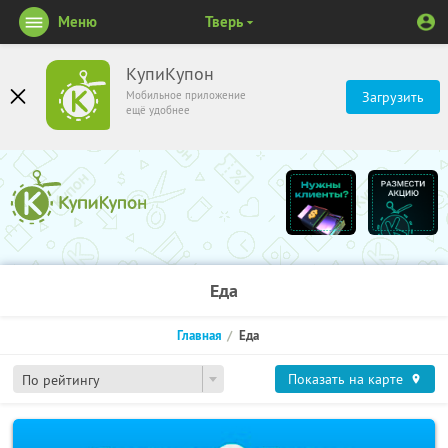
Меню
Тверь
КупиКупон
Мобильное приложение
Загрузить
ещё удобнее
Еда
Главная
Еда
Показать на карте
По рейтингу