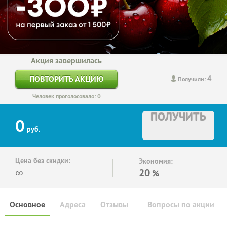
Акция завершилась
4
ПОВТОРИТЬ АКЦИЮ
Получили:
Человек проголосовало: 0
ПОЛУЧИТЬ
0
руб.
Цена без скидки:
Экономия:
∞
20
%
Основное
Адреса
Отзывы
Вопросы по акции