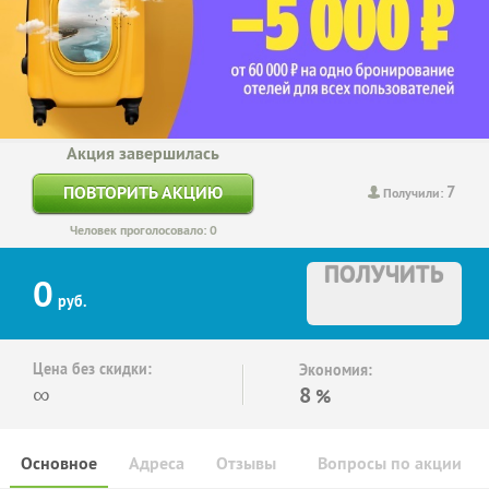
Акция завершилась
7
ПОВТОРИТЬ АКЦИЮ
Получили:
Человек проголосовало: 0
ПОЛУЧИТЬ
0
руб.
Цена без скидки:
Экономия:
∞
8
%
Основное
Адреса
Отзывы
Вопросы по акции