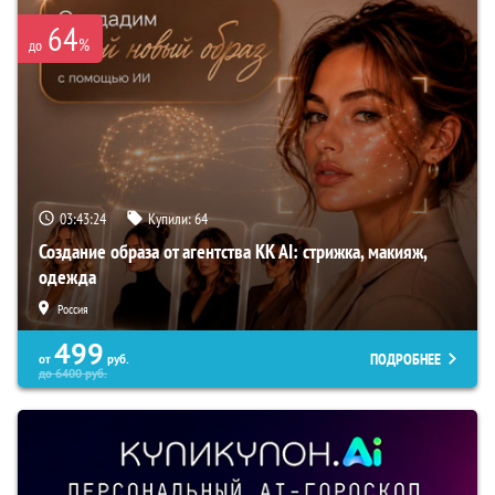
64
%
до
03:43:23
Купили:
64
Создание образа от агентства KK AI: стрижка, макияж,
одежда
Россия
499
ПОДРОБНЕЕ
от
руб.
до
6400
руб.