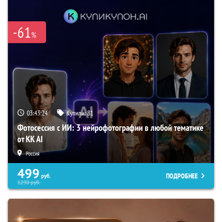
-61
%
03:43:23
Купили:
81
Фотосессия с ИИ: 3 нейрофотографии в любой тематике
от KK AI
Россия
499
ПОДРОБНЕЕ
руб.
1290
руб.