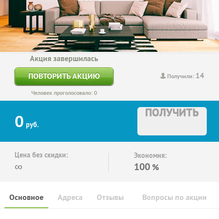
Акция завершилась
14
ПОВТОРИТЬ АКЦИЮ
Получили:
Человек проголосовало: 0
ПОЛУЧИТЬ
0
руб.
Цена без скидки:
Экономия:
∞
100
%
Основное
Адреса
Отзывы
Вопросы по акции