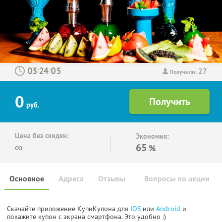
27
:
:
Получили:
0
руб.
Цена без скидки:
Экономия:
∞
65
%
Основное
Адреса
Отзывы
Вопросы по акции
Скачайте приложение КупиКупона для
IOS
или
Android
и
покажите купон с экрана смартфона. Это удобно :)