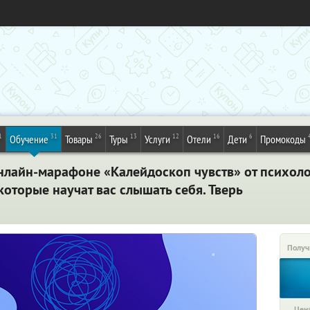
1
31
26
13
12
16
6
Обучение
Товары
Туры
Услуги
Отели
Дети
Промокоды
нлайн-марафоне «Калейдоскоп чувств» от психоло
которые научат вас слышать себя. Тверь
Получ
Цена