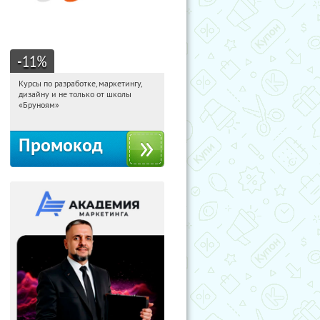
-11
%
Курсы по разработке, маркетингу,
12:21:06
Получи первым!
дизайну и не только от школы
Россия
«Бруноям»
Промокод