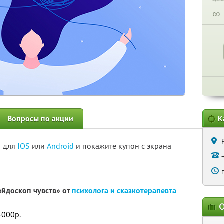
∞
Вопросы по акции
К
а для
IOS
или
Android
и покажите купон с экрана
ейдоскоп чувств» от
психолога и сказкотерапевта
О
4000р.