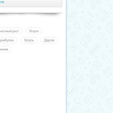
.me
ностный рост
Услуги
учиКупон
Услуги
Другое
чение