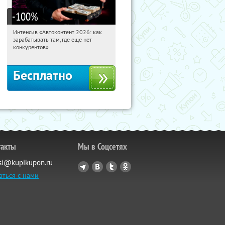
-100
%
Интенсив «Автоконтент 2026: как
12:21:06
Получили:
4
зарабатывать там, где еще нет
Россия
конкурентов»
Бесплатно
такты
Мы в Соцсетях
si@kupikupon.ru
аться с нами