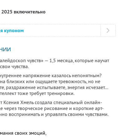
я 2025 включительно
ся купоном
НИИ
лейдоскоп чувств» — 1,5 месяца, которые научат
свои чувства.
 внутреннее напряжение казалось непонятным?
ь на близких или ощущаете тревожность, но не
те, раздражение испытываете, энергия исчезает...
теллект тоже требует тренировки.
вт Ксения Хмель создала специальный онлайн-
е через творческое рисование и короткие арт-
чно воспринимать и управлять своими чувствами.
мания своих эмоций,