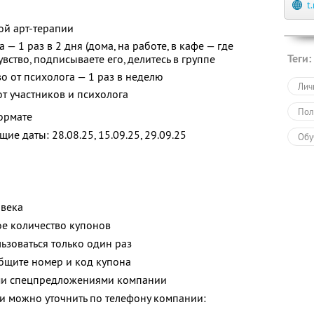
t
ой арт-терапии
— 1 раз в 2 дня (дома, на работе, в кафе — где
Теги:
увство, подписываете его, делитесь в группе
о от психолога — 1 раз в неделю
Лич
от участников и психолога
Пол
ормате
е даты: 28.08.25, 15.09.25, 29.09.25
Обу
овека
е количество купонов
зоваться только один раз
общите номер и код купона
ими спецпредложениями компании
 можно уточнить по телефону компании: