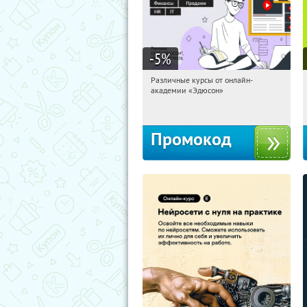
-5
%
Различные курсы от онлайн-
12:21:06
Получили:
2
академии «Эдюсон»
Россия
Промокод