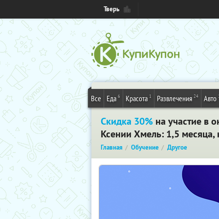
Тверь
6
1
24
Все
Еда
Красота
Развлечения
Авто
Скидка 30%
на участие в о
Ксении Хмель: 1,5 месяца, 
Главная
Обучение
Другое