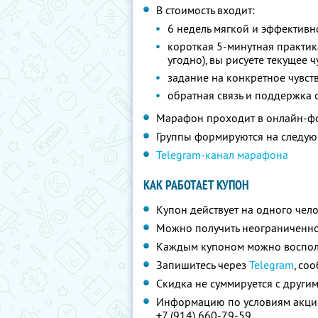
В стоимость входит:
6 недель мягкой и эффективн
короткая 5-минутная практика 
угодно), вы рисуете текущее ч
задание на конкретное чувств
обратная связь и поддержка 
Марафон проходит в онлайн-ф
Группы формируются на следующи
Telegram-канал марафона
КАК РАБОТАЕТ КУПОН
Купон действует на одного чел
Можно получить неограниченно
Каждым купоном можно восполь
Запишитесь через
Telegram
, со
Скидка не суммируется с друг
Информацию по условиям акции
+7 (914) 660-79-59