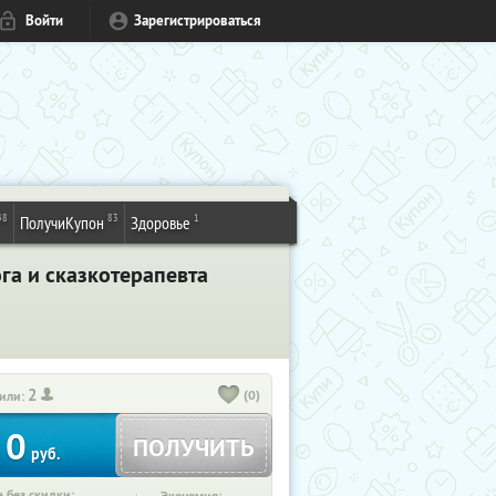
Войти
Зарегистрироваться
48
83
1
ПолучиКупон
Здоровье
га и сказкотерапевта
2
(0)
или:
0
ПОЛУЧИТЬ
руб.
 без скидки: