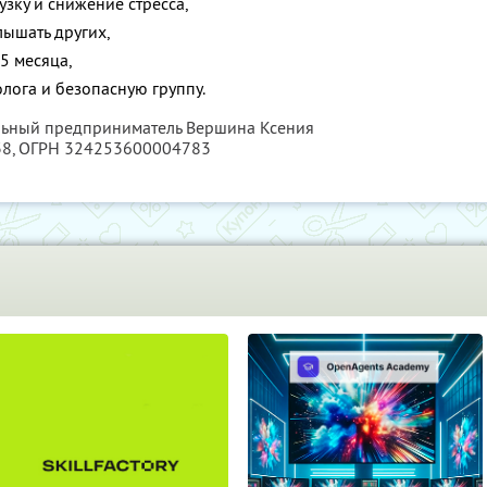
зку и снижение стресса,
лышать других,
5 месяца,
лога и безопасную группу.
альный предприниматель Вершина Ксения
38
, ОГРН 324253600004783