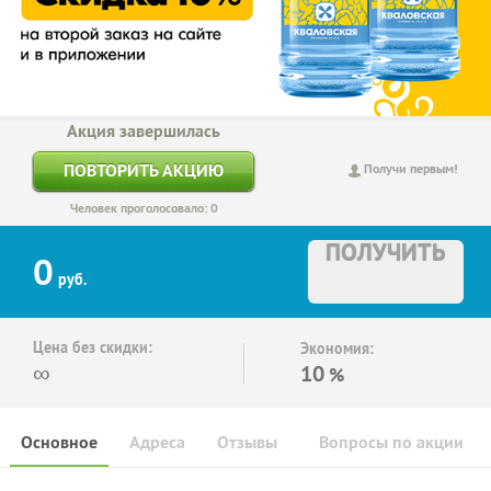
Акция завершилась
ПОВТОРИТЬ АКЦИЮ
Получи первым!
Человек проголосовало: 0
ПОЛУЧИТЬ
0
руб.
Цена без скидки:
Экономия:
∞
10
%
Основное
Адреса
Отзывы
Вопросы по акции